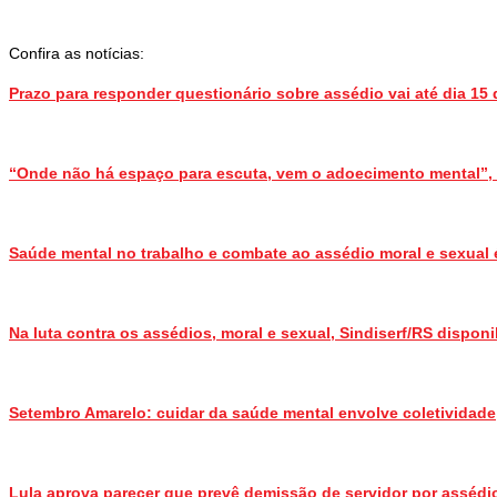
Confira as notícias:
Prazo para responder questionário sobre assédio vai até dia 1
“Onde não há espaço para escuta, vem o adoecimento mental”,
Saúde mental no trabalho e combate ao assédio moral e sexual 
Na luta contra os assédios, moral e sexual, Sindiserf/RS disponi
Setembro Amarelo: cuidar da saúde mental envolve coletividade
Lula aprova parecer que prevê demissão de servidor por assédi