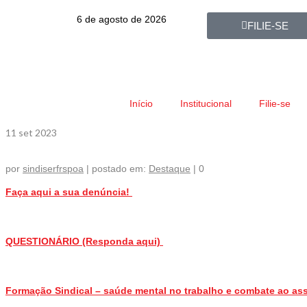
6 de agosto de 2026
FILIE-SE
Início
Institucional
Filie-se
11
set 2023
por
sindiserfrspoa
|
postado em:
Destaque
|
0
Faça aqui a sua denúncia!
QUESTIONÁRIO (Responda aqui)
Formação Sindical – saúde mental no trabalho e combate ao as