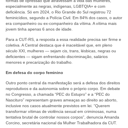
formas de opressão que atravessam a vida das mulheres,
especialmente as negras, indígenas, LGBTQIA+ e com
deficiência. Só em 2024, o Rio Grande do Sul registrou 72
feminicídios, segundo a Polícia Civil. Em 84% dos casos, o autor
era companheiro ou ex-companheiro da vítima. A vítima mais
jovem tinha apenas 6 anos de idade.
Para a CUT-RS, a resposta a essa realidade precisa ser firme e
coletiva. A Central destaca que é inaceitável que, em pleno
século XXI, mulheres — sejam cis, trans, lésbicas, negras ou
deficientes — sigam enfrentando discriminação, salários
menores e precarização do trabalho.
Em defesa do corpo feminino
Outro ponto central da manifestação será a defesa dos direitos
reprodutivos e da autonomia sobre o próprio corpo. Em debate
no Congresso, a chamada “PEC do Estupro” e a “PEC do
Nascituro” representam graves ameaças ao direito ao aborto,
inclusive nos casos atualmente previstos em lei. “Querem
transformar vítimas de violência sexual em criminosas, numa
tentativa brutal de controlar nossos corpos”, denuncia Amanda
Corcino, secretária nacional da Mulher Trabalhadora da CUT.