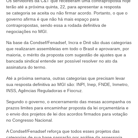
Os servidores da C&T que receberam uma contraproposta hoje
terão até a próxima quinta, 22, para apresentar a resposta
se categoria se aceita ou não firmar acordo. Portanto, o que o
governo afirma é que não há mais espaço para
contrapropostas, sendo essa a rodada definitiva de
negociações no MGI.
Na base da Condsef/Fenadsef, Incra e Dnit são duas categorias
que realizaram assembleias em todo o Brasil e aprovaram, por
maioria, o mérito da proposta com sugestão de ajustes que a
bancada sindical entende ser possível resolver no ato da
assinatura do termo.
Até a próxima semana, outras categorias que precisam levar
sua resposta definitiva ao MGI são: INPI, Inep, FNDE, Inmetro,
INSS, Agências Reguladoras e Fiocruz.
Segundo o governo, o encerramento das mesas acompanha os
prazos limites para encaminhar proposta da lei orçamentária e
o envio dos projetos de lei dos acordos firmados para votação
no Congresso Nacional.
A Condsef/Fenadsef reforça que todos esses projetos das
categorias de sua base passarão por análise da assessoria