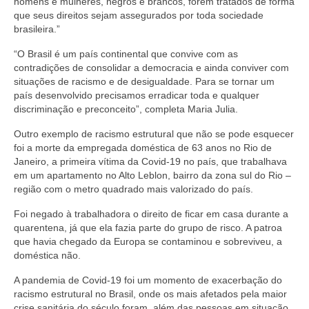
homens e mulheres, negros e brancos, forem tratados de forma
que seus direitos sejam assegurados por toda sociedade
brasileira.”
“O Brasil é um país continental que convive com as
contradições de consolidar a democracia e ainda conviver com
situações de racismo e de desigualdade. Para se tornar um
país desenvolvido precisamos erradicar toda e qualquer
discriminação e preconceito”, completa Maria Julia.
Outro exemplo de racismo estrutural que não se pode esquecer
foi a morte da empregada doméstica de 63 anos no Rio de
Janeiro, a primeira vítima da Covid-19 no país, que trabalhava
em um apartamento no Alto Leblon, bairro da zona sul do Rio –
região com o metro quadrado mais valorizado do país.
Foi negado à trabalhadora o direito de ficar em casa durante a
quarentena, já que ela fazia parte do grupo de risco. A patroa
que havia chegado da Europa se contaminou e sobreviveu, a
doméstica não.
A pandemia de Covid-19 foi um momento de exacerbação do
racismo estrutural no Brasil, onde os mais afetados pela maior
crise sanitária do século foram, além das pessoas em situação