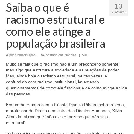
Saiba o que é
13
NOV 2023
racismo estrutural e
como ele atinge a
população brasileira
por
sindiserfrspoa
|
postado em:
Notícias
|
0
Muito se fala que o racismo não é um preconceito somente,
mas algo que estrutura a sociedade e as relações de poder.
Mas, ainda hoje o racismo estrutural, muitas vezes, é
confundido com racismo institucional, levantando
questionamentos de como ele funciona e de como atinge a vida
das pessoas.
Em um bate-papo com a filósofa Djamila Ribeiro sobre o tema,
o professor de Direito e ministro dos Direitos Humanos, Silvio
Almeida, afirma que “não existe racismo que não seja
estrutural”.
Todo o racismo, segundo essa acepção, é estrutural porque o