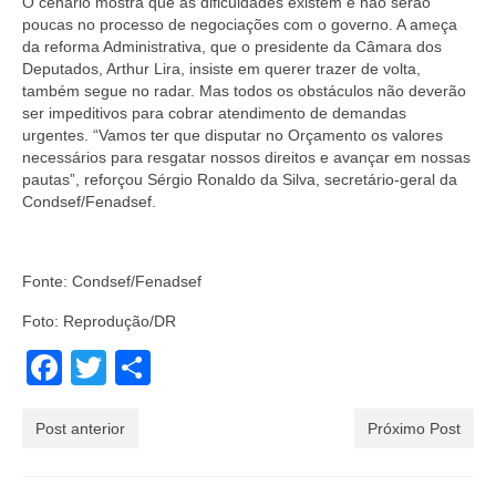
O cenário mostra que as dificuldades existem e não serão
poucas no processo de negociações com o governo. A ameça
da reforma Administrativa, que o presidente da Câmara dos
Deputados, Arthur Lira, insiste em querer trazer de volta,
também segue no radar. Mas todos os obstáculos não deverão
ser impeditivos para cobrar atendimento de demandas
urgentes. “Vamos ter que disputar no Orçamento os valores
necessários para resgatar nossos direitos e avançar em nossas
pautas”, reforçou Sérgio Ronaldo da Silva, secretário-geral da
Condsef/Fenadsef.
Fonte: Condsef/Fenadsef
Foto: Reprodução/DR
Facebook
Twitter
Share
Post anterior
Próximo Post