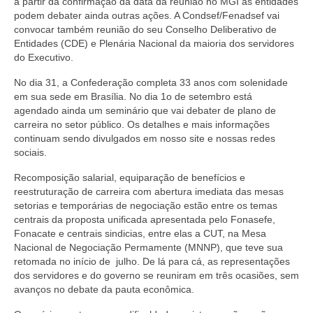
a partir da confirmação da data da reunião no MGI as entidades
podem debater ainda outras ações. A Condsef/Fenadsef vai
convocar também reunião do seu Conselho Deliberativo de
Entidades (CDE) e Plenária Nacional da maioria dos servidores
do Executivo.
No dia 31, a Confederação completa 33 anos com solenidade
em sua sede em Brasília. No dia 1o de setembro está
agendado ainda um seminário que vai debater de plano de
carreira no setor público. Os detalhes e mais informações
continuam sendo divulgados em nosso site e nossas redes
sociais.
Recomposição salarial, equiparação de benefícios e
reestruturação de carreira com abertura imediata das mesas
setorias e temporárias de negociação estão entre os temas
centrais da proposta unificada apresentada pelo Fonasefe,
Fonacate e centrais sindicias, entre elas a CUT, na Mesa
Nacional de Negociação Permamente (MNNP), que teve sua
retomada no início de julho. De lá para cá, as representações
dos servidores e do governo se reuniram em três ocasiões, sem
avanços no debate da pauta econômica.