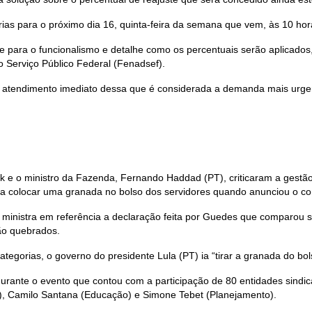
ias para o próximo dia 16, quinta-feira da semana que vem, às 10 hor
e para o funcionalismo e detalhe como os percentuais serão aplicados
 Serviço Público Federal (Fenadsef).
e de atendimento imediato dessa que é considerada a demanda mais urge
k e o ministro da Fazenda, Fernando Haddad (PT), criticaram a gestão
ria colocar uma granada no bolso dos servidores quando anunciou o c
a ministra em referência a declaração feita por Guedes que comparou s
ão quebrados.
tegorias, o governo do presidente Lula (PT) ia “tirar a granada do bol
durante o evento que contou com a participação de 80 entidades sindic
ia), Camilo Santana (Educação) e Simone Tebet (Planejamento).