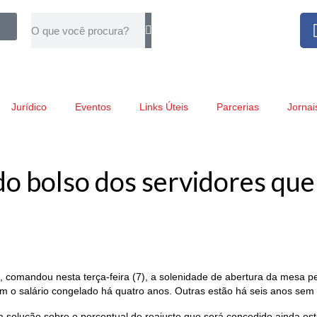
Jurídico
Eventos
Links Úteis
Parcerias
Jornai
do bolso dos servidores que
, comandou nesta terça-feira (7), a solenidade de abertura da mesa 
om o salário congelado há quatro anos. Outras estão há seis anos sem r
 solução sobre o percentual de reajuste que será concedido ainda est