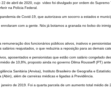
 22 de abril de 2020, cujo vídeo foi divulgado por ordem do Supremo T
ferir na Polícia Federal.
andemia de Covid-19, que autorizava um socorro a estados e municíp
 enrolaram com a gente. Nós já botamos a granada no bolso do inimig
emuneração dos funcionários públicos ativos, inativos e pensionistas d
salários reajustados, o que reduziria a reposição para as demais cat
ativos, aposentados e pensionistas que estão com salário congelado de
médio de 10,8%, proposto ainda no governo Dilma Rousseff (PT) antes
ncia Sanitária (Anvisa), Instituto Brasileiro de Geografia e Estatístic
a (Abin), além de carreiras médicas e ligadas à Previdência.
de janeiro de 2019. Foi a quarta parcela de um aumento total médio d