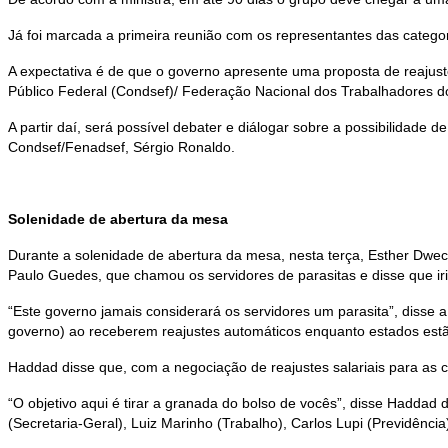
Já foi marcada a primeira reunião com os representantes das categor
A expectativa é de que o governo apresente uma proposta de reajust
Público Federal (Condsef)/ Federação Nacional dos Trabalhadores do
A partir daí, será possível debater e diálogar sobre a possibilidad
Condsef/Fenadsef, Sérgio Ronaldo.
Solenidade de abertura da mesa
Durante a solenidade de abertura da mesa, nesta terça, Esther Dwec
Paulo Guedes, que chamou os servidores de parasitas e disse que i
“Este governo jamais considerará os servidores um parasita”, disse 
governo) ao receberem reajustes automáticos enquanto estados est
Haddad disse que, com a negociação de reajustes salariais para as ca
“O objetivo aqui é tirar a granada do bolso de vocês”, disse Haddad 
(Secretaria-Geral), Luiz Marinho (Trabalho), Carlos Lupi (Previdênc