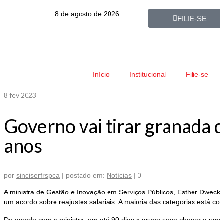
8 de agosto de 2026
FILIE-SE
Início
Institucional
Filie-se
8
fev 2023
Governo vai tirar granada 
anos
por
sindiserfrspoa
|
postado em:
Notícias
|
0
A ministra de Gestão e Inovação em Serviços Públicos, Esther Dweck
um acordo sobre reajustes salariais. A maioria das categorias está c
De acordo com a ministra, em até 90 dias o grupo deve chegar a uma