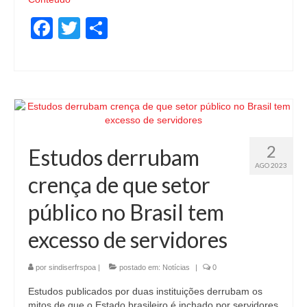
Facebook
Twitter
Share
2
Estudos derrubam
AGO 2023
crença de que setor
público no Brasil tem
excesso de servidores
por
sindiserfrspoa
|
postado em:
Notícias
|
0
Estudos publicados por duas instituições derrubam os
mitos de que o Estado brasileiro é inchado por servidores