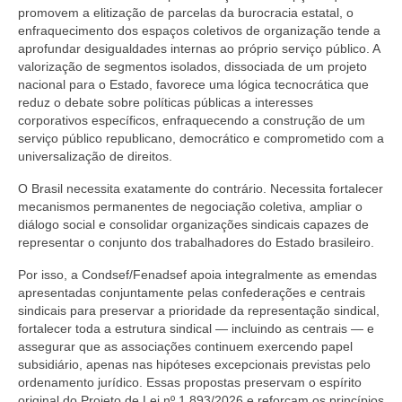
promovem a elitização de parcelas da burocracia estatal, o
enfraquecimento dos espaços coletivos de organização tende a
aprofundar desigualdades internas ao próprio serviço público. A
valorização de segmentos isolados, dissociada de um projeto
nacional para o Estado, favorece uma lógica tecnocrática que
reduz o debate sobre políticas públicas a interesses
corporativos específicos, enfraquecendo a construção de um
serviço público republicano, democrático e comprometido com a
universalização de direitos.
O Brasil necessita exatamente do contrário. Necessita fortalecer
mecanismos permanentes de negociação coletiva, ampliar o
diálogo social e consolidar organizações sindicais capazes de
representar o conjunto dos trabalhadores do Estado brasileiro.
Por isso, a Condsef/Fenadsef apoia integralmente as emendas
apresentadas conjuntamente pelas confederações e centrais
sindicais para preservar a prioridade da representação sindical,
fortalecer toda a estrutura sindical — incluindo as centrais — e
assegurar que as associações continuem exercendo papel
subsidiário, apenas nas hipóteses excepcionais previstas pelo
ordenamento jurídico. Essas propostas preservam o espírito
original do Projeto de Lei nº 1.893/2026 e reforçam os princípios