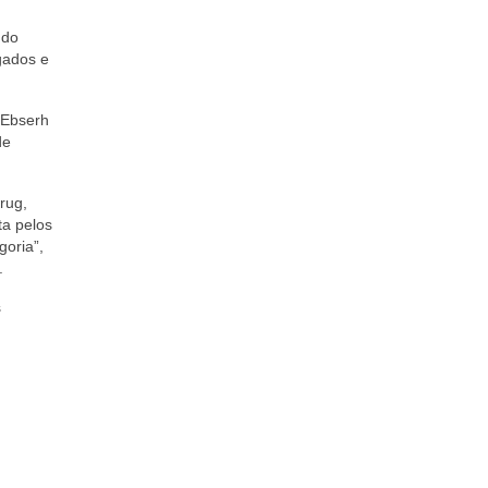
 do
gados e
a Ebserh
de
rug,
ta pelos
goria”,
.
s