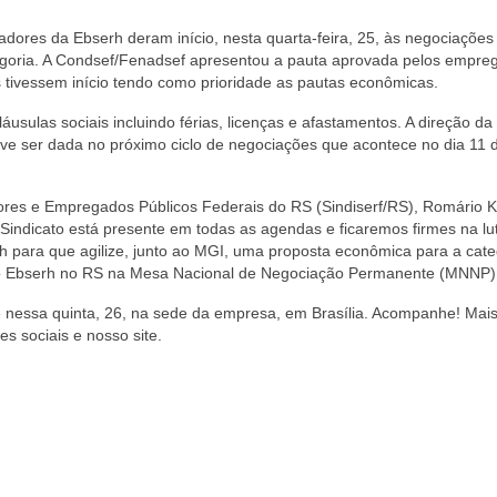
adores da Ebserh deram início, nesta quarta-feira, 25, às negociações
egoria. A Condsef/Fenadsef apresentou a pauta aprovada pelos empre
 tivessem início tendo como prioridade as pautas econômicas.
áusulas sociais incluindo férias, licenças e afastamentos. A direção d
ve ser dada no próximo ciclo de negociações que acontece no dia 11 
ores e Empregados Públicos Federais do RS (Sindiserf/RS), Romário K
O Sindicato está presente em todas as agendas e ficaremos firmes na lu
 para que agilize, junto ao MGI, uma proposta econômica para a cate
do Ebserh no RS na Mesa Nacional de Negociação Permanente (MNNP)
 nessa quinta, 26, na sede da empresa, em Brasília. Acompanhe! Mai
 sociais e nosso site.