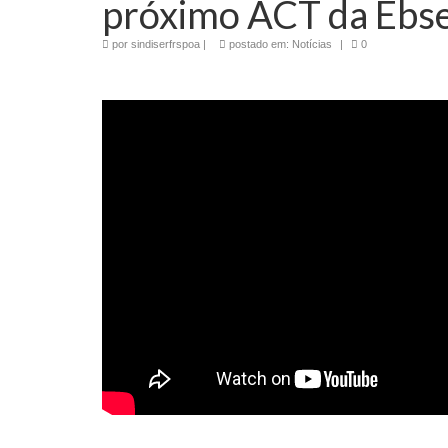
próximo ACT da Ebs
por
sindiserfrspoa
|
postado em:
Notícias
|
0