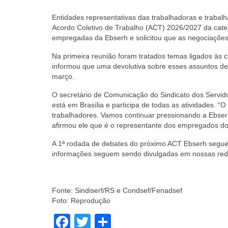
Entidades representativas das trabalhadoras e trabalh
Acordo Coletivo de Trabalho (ACT) 2026/2027 da cat
empregadas da Ebserh e solicitou que as negociações
Na primeira reunião foram tratados temas ligados às cl
informou que uma devolutiva sobre esses assuntos de
março.
O secretário de Comunicação do Sindicato dos Servid
está em Brasília e participa de todas as atividades. “
trabalhadores. Vamos continuar pressionando a Ebserh
afirmou ele que é o representante dos empregados 
A 1ª rodada de debates do próximo ACT Ebserh segue
informações seguem sendo divulgadas em nossas redes
Fonte: Sindiserf/RS e Condsef/Fenadsef
Foto: Reprodução
Facebook
Twitter
Share