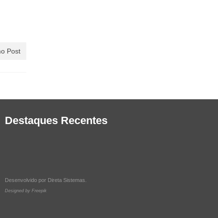
o Post
Destaques Recentes
Desenvolvido por
Direta Sistemas
.
Designed by Freepik