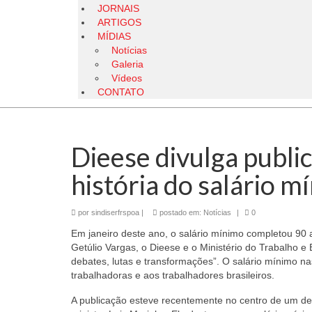
JORNAIS
ARTIGOS
MÍDIAS
Notícias
Galeria
Vídeos
CONTATO
Dieese divulga publi
história do salário m
por
sindiserfrspoa
|
postado em:
Notícias
|
0
Em janeiro deste ano, o salário mínimo completou 90 an
Getúlio Vargas, o Dieese e o Ministério do Trabalho 
debates, lutas e transformações”. O salário mínimo na
trabalhadoras e aos trabalhadores brasileiros.
A publicação esteve recentemente no centro de um de