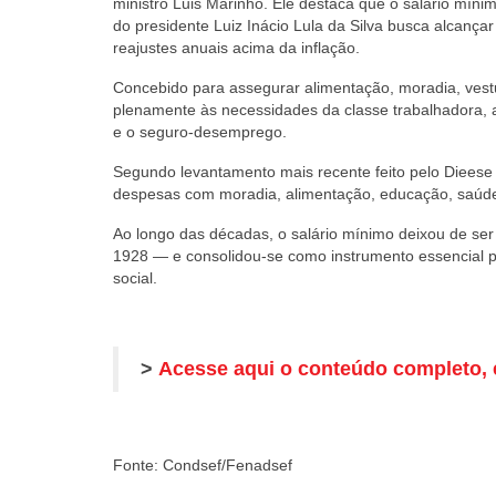
ministro Luis Marinho. Ele destaca que o salário míni
do presidente Luiz Inácio Lula da Silva busca alcança
reajustes anuais acima da inflação.
Concebido para assegurar alimentação, moradia, vestuá
plenamente às necessidades da classe trabalhadora, ap
e o seguro-desemprego.
Segundo levantamento mais recente feito pelo Dieese (
despesas com moradia, alimentação, educação, saúde 
Ao longo das décadas, o salário mínimo deixou de s
1928 — e consolidou-se como instrumento essencial pa
social.
>
Acesse aqui o conteúdo completo, 
Fonte: Condsef/Fenadsef