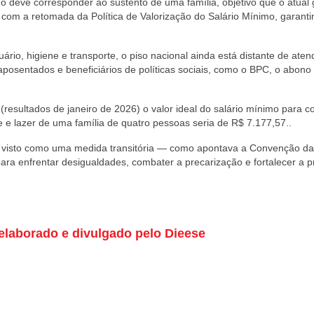
mo deve corresponder ao sustento de uma família, objetivo que o atual
r com a retomada da Política de Valorização do Salário Mínimo, garant
rio, higiene e transporte, o piso nacional ainda está distante de aten
osentados e beneficiários de políticas sociais, como o BPC, o abono s
resultados de janeiro de 2026) o valor ideal do salário mínimo para co
e lazer de uma família de quatro pessoas seria de R$ 7.177,57..
er visto como uma medida transitória — como apontava a Convenção d
ra enfrentar desigualdades, combater a precarização e fortalecer a p
elaborado e divulgado pelo Dieese