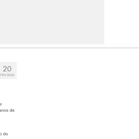
20
FEV 2026
e
 anos de
o do