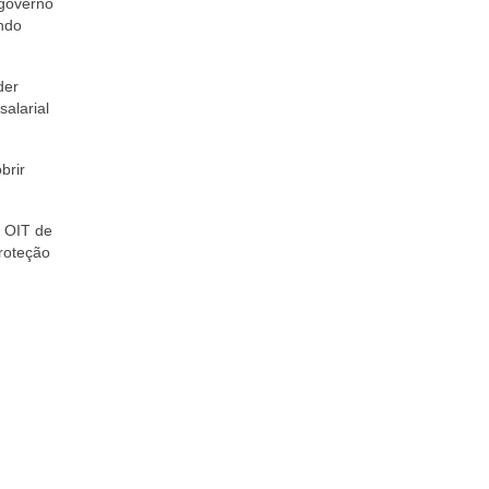
 governo
indo
der
alarial
brir
a OIT de
roteção