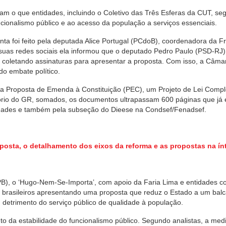
am o que entidades, incluindo o Coletivo das Três Esferas da CUT, s
cionalismo público e ao acesso da população a serviços essenciais.
ta foi feito pela deputada Alice Portugal (PCdoB), coordenadora da F
suas redes sociais ela informou que o deputado Pedro Paulo (PSD-RJ)
 coletando assinaturas para apresentar a proposta. Com isso, a Câmar
do embate político.
 uma Proposta de Emenda à Constituição (PEC), um Projeto de Lei Comp
atório do GR, somados, os documentos ultrapassam 600 páginas que já 
tidades e também pela subseção do Dieese na Condsef/Fenadsef.
roposta, o detalhamento dos eixos da reforma e as propostas na ín
B), o ‘Hugo-Nem-Se-Importa’, com apoio da Faria Lima e entidades c
 brasileiros apresentando uma proposta que reduz o Estado a um bal
 detrimento do serviço público de qualidade à população.
to da estabilidade do funcionalismo público. Segundo analistas, a me