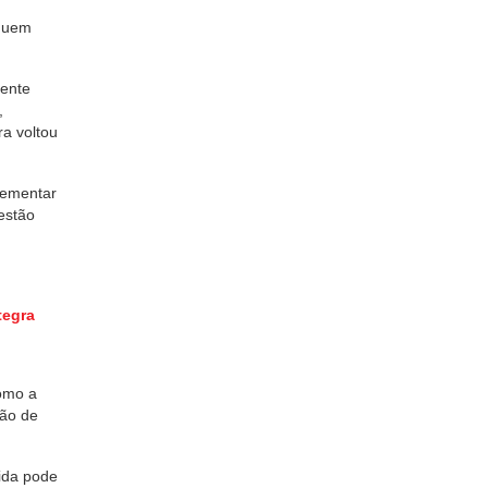
eguem
rente
,
a voltou
lementar
estão
tegra
omo a
cão de
dida pode