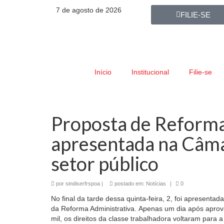
7 de agosto de 2026
FILIE-SE
Início
Institucional
Filie-se
Proposta de Reforma
apresentada na Câma
setor público
por
sindiserfrspoa
|
postado em:
Notícias
|
0
No final da tarde dessa quinta-feira, 2, foi apresen
da Reforma Administrativa. Apenas um dia após apro
mil, os direitos da classe trabalhadora voltaram para