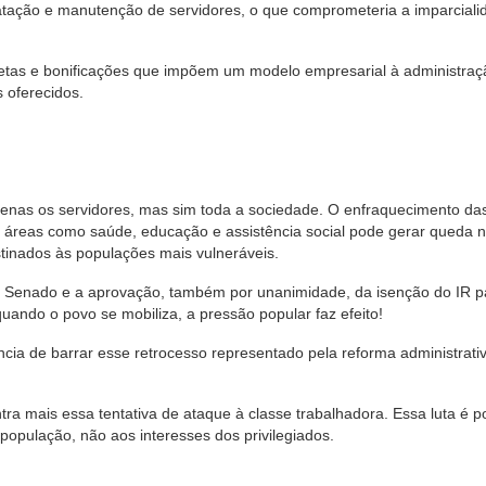
tratação e manutenção de servidores, o que comprometeria a imparciali
metas e bonificações que impõem um modelo empresarial à administraç
 oferecidos.
penas os servidores, mas sim toda a sociedade. O enfraquecimento da
m áreas como saúde, educação e assistência social pode gerar queda 
stinados às populações mais vulneráveis.
 Senado e a aprovação, também por unanimidade, da isenção do IR p
ando o povo se mobiliza, a pressão popular faz efeito!
cia de barrar esse retrocesso representado pela reforma administrati
tra mais essa tentativa de ataque à classe trabalhadora. Essa luta é p
à população, não aos interesses dos privilegiados.