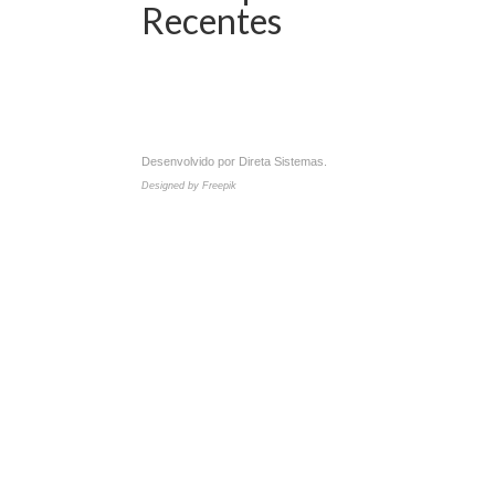
Recentes
Desenvolvido por
Direta Sistemas
.
Designed by Freepik