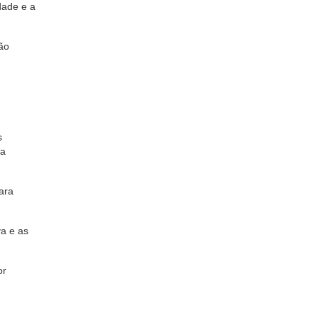
dade e a
ão
s
na
ara
va e as
or