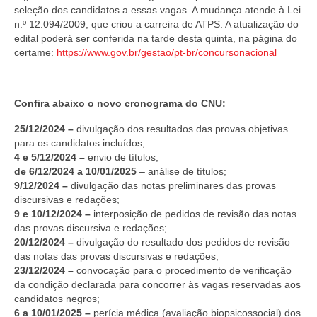
seleção dos candidatos a essas vagas. A mudança atende à Lei
n.º 12.094/2009, que criou a carreira de ATPS. A atualização do
edital poderá ser conferida na tarde desta quinta, na página do
certame:
https://www.gov.br/gestao/pt-br/concursonacional
Confira abaixo o novo cronograma do CNU:
25/12/2024 –
divulgação dos resultados das provas objetivas
para os candidatos incluídos;
4 e 5/12/2024 –
envio de títulos;
de 6/12/2024 a 10/01/2025
– análise de títulos;
9/12/2024 –
divulgação das notas preliminares das provas
discursivas e redações;
9 e 10/12/2024 –
interposição de pedidos de revisão das notas
das provas discursiva e redações;
20/12/2024 –
divulgação do resultado dos pedidos de revisão
das notas das provas discursivas e redações;
23/12/2024 –
convocação para o procedimento de verificação
da condição declarada para concorrer às vagas reservadas aos
candidatos negros;
6 a 10/01/2025 –
perícia médica (avaliação biopsicossocial) dos