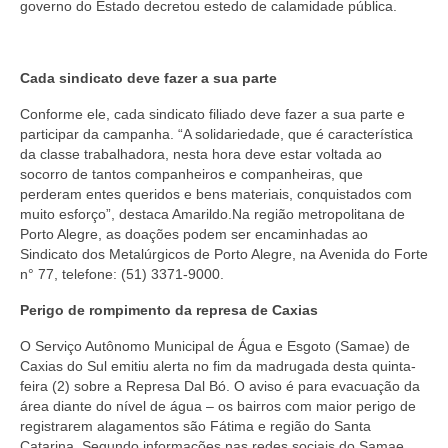
governo do Estado decretou estedo de calamidade pública.
Cada sindicato deve fazer a sua parte
Conforme ele, cada sindicato filiado deve fazer a sua parte e
participar da campanha. “A solidariedade, que é característica
da classe trabalhadora, nesta hora deve estar voltada ao
socorro de tantos companheiros e companheiras, que
perderam entes queridos e bens materiais, conquistados com
muito esforço”, destaca Amarildo.Na região metropolitana de
Porto Alegre, as doações podem ser encaminhadas ao
Sindicato dos Metalúrgicos de Porto Alegre, na Avenida do Forte
n° 77, telefone: (51) 3371-9000.
Perigo de rompimento da represa de Caxias
O Serviço Autônomo Municipal de Água e Esgoto (Samae) de
Caxias do Sul emitiu alerta no fim da madrugada desta quinta-
feira (2) sobre a Represa Dal Bó. O aviso é para evacuação da
área diante do nível de água – os bairros com maior perigo de
registrarem alagamentos são Fátima e região do Santa
Catarina. Segundo informações nas redes sociais do Samae,