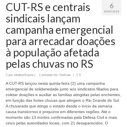
CUT-RS e centrais
6
MAIO 2024
sindicais lançam
campanha emergencial
para arrecadar doações
à população afetada
pelas chuvas no RS
por
sindiserfrspoa
|
postado em:
Notícias
|
0
A CUT-RS lançou nesta quinta-feira (2) uma campanha
emergencial de solidariedade junto aos sindicatos filiados para
coletar doações e auxiliar as famílias atingidas pelas enchentes,
em função das fortes chuvas que atingem o Rio Grande do Sul.
A chuvarada que atinge o estado desde o início da semana
causa transtornos e prejuízos em diferentes regiões. Até o
momento são 13 mortes confirmadas pela Defesa Civil e mais
cinco pelas autoridades locais, com 21 desaparecidos. O