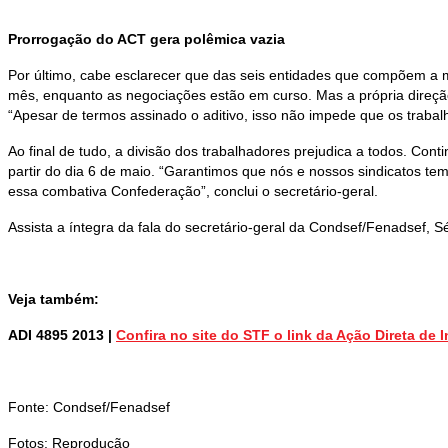
Prorrogação do ACT gera polêmica vazia
Por último, cabe esclarecer que das seis entidades que compõem a
mês, enquanto as negociações estão em curso. Mas a própria direç
“Apesar de termos assinado o aditivo, isso não impede que os trabal
Ao final de tudo, a divisão dos trabalhadores prejudica a todos. Co
partir do dia 6 de maio. “Garantimos que nós e nossos sindicatos
essa combativa Confederação”, conclui o secretário-geral.
Assista a íntegra da fala do secretário-geral da Condsef/Fenadsef, S
Veja também:
ADI 4895 2013 |
Confira no site do STF o link da Ação Direta de 
Fonte: Condsef/Fenadsef
Fotos: Reprodução