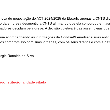
 mesa de negociação do ACT 2024/2025 da Ebserh, apenas a CNTS dis
ão da empresa desmentiu a CNTS afirmando que ela concordou em ass
hadores decidam pela greve. A decisão coletiva é das assembleias que
ntinue acompanhando as informações da Condsef/Fenadsef e suas entida
 temos compromisso com suas jornadas, com os seus direitos e com 
érgio Ronaldo da Silva.
Inconstitucionalidade citada