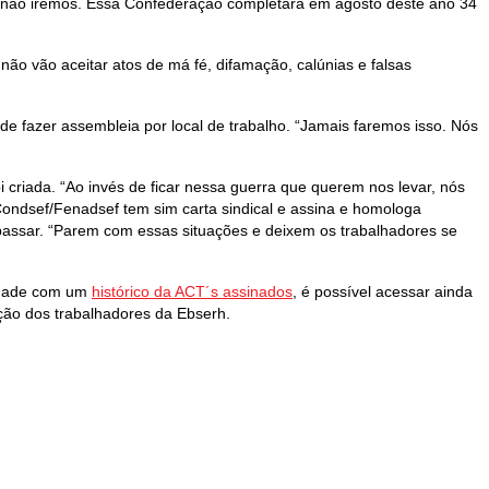
ós não iremos. Essa Confederação completará em agosto deste ano 34
não vão aceitar atos de má fé, difamação, calúnias e falsas
e fazer assembleia por local de trabalho. “Jamais faremos isso. Nós
criada. “Ao invés de ficar nessa guerra que querem nos levar, nós
ondsef/Fenadsef tem sim carta sindical e assina e homologa
 passar. “Parem com essas situações e deixem os trabalhadores se
tidade com um
histórico da ACT´s assinados
, é possível acessar ainda
ação dos trabalhadores da Ebserh.