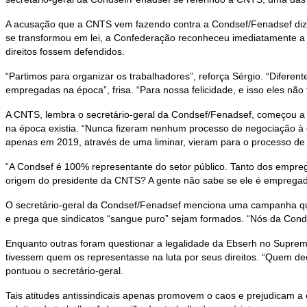
A acusação que a CNTS vem fazendo contra a Condsef/Fenadsef diz 
se transformou em lei, a Confederação reconheceu imediatamente 
direitos fossem defendidos.
“Partimos para organizar os trabalhadores”, reforça Sérgio. “Difer
empregadas na época”, frisa. “Para nossa felicidade, e isso eles nã
A CNTS, lembra o secretário-geral da Condsef/Fenadsef, começou a p
na época existia. “Nunca fizeram nenhum processo de negociação à 
apenas em 2019, através de uma liminar, vieram para o processo de 
“A Condsef é 100% representante do setor público. Tanto dos empreg
origem do presidente da CNTS? A gente não sabe se ele é empregado pú
O secretário-geral da Condsef/Fenadsef menciona uma campanha qu
e prega que sindicatos “sangue puro” sejam formados. “Nós da Conds
Enquanto outras foram questionar a legalidade da Ebserh no Supremo
tivessem quem os representasse na luta por seus direitos. “Quem de
pontuou o secretário-geral.
Tais atitudes antissindicais apenas promovem o caos e prejudicam a