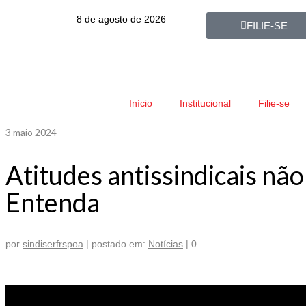
8 de agosto de 2026
FILIE-SE
Início
Institucional
Filie-se
3
maio 2024
Atitudes antissindicais nã
Entenda
por
sindiserfrspoa
|
postado em:
Notícias
|
0