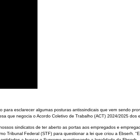
 para esclarecer algumas posturas antissindicais que vem sendo prom
sa que negocia o Acordo Coletivo de Trabalho (ACT) 2024/2025 dos
s nossos sindicatos de ter aberto as portas aos empregados e emprega
emo Tribunal Federal (STF) para questionar a lei que criou a Ebserh. “
 entidades a buscar o Supremo questionando a legalidade da Ebserh.