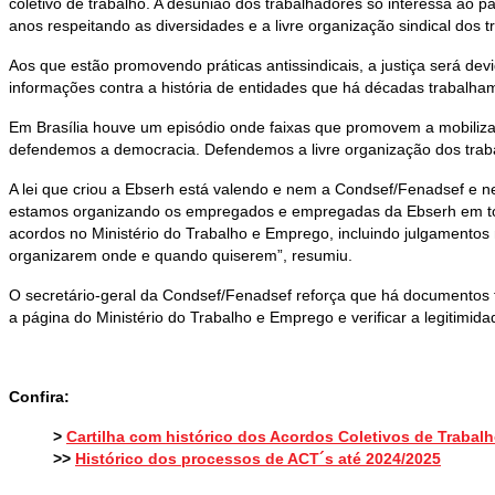
coletivo de trabalho. A desunião dos trabalhadores só interessa ao
anos respeitando as diversidades e a livre organização sindical dos t
Aos que estão promovendo práticas antissindicais, a justiça será de
informações contra a história de entidades que há décadas trabalham 
Em Brasília houve um episódio onde faixas que promovem a mobilizaç
defendemos a democracia. Defendemos a livre organização dos traba
A lei que criou a Ebserh está valendo e nem a Condsef/Fenadsef e n
estamos organizando os empregados e empregadas da Ebserh em todo 
acordos no Ministério do Trabalho e Emprego, incluindo julgamentos
organizarem onde e quando quiserem”, resumiu.
O secretário-geral da Condsef/Fenadsef reforça que há documentos
a página do Ministério do Trabalho e Emprego e verificar a legitimi
Confira:
>
Cartilha com histórico dos Acordos Coletivos de Trabal
>>
Histórico dos processos de ACT´s até 2024/2025