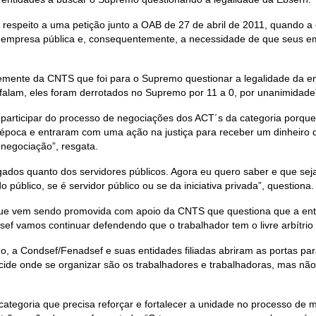
respeito a uma petição junto a OAB de 27 de abril de 2011, quando 
a empresa pública e, consequentemente, a necessidade de que seus 
entemente da CNTS que foi para o Supremo questionar a legalidade da 
o falam, eles foram derrotados no Supremo por 11 a 0, por unanimidade
articipar do processo de negociações dos ACT´s da categoria porque 
época e entraram com uma ação na justiça para receber um dinheiro q
negociação”, resgata.
ados quanto dos servidores públicos. Agora eu quero saber e que sej
blico, se é servidor público ou se da iniciativa privada”, questiona.
e vem sendo promovida com apoio da CNTS que questiona que a enti
ef vamos continuar defendendo que o trabalhador tem o livre arbítrio
, a Condsef/Fenadsef e suas entidades filiadas abriram as portas par
cide onde se organizar são os trabalhadores e trabalhadoras, mas nã
 categoria que precisa reforçar e fortalecer a unidade no processo d