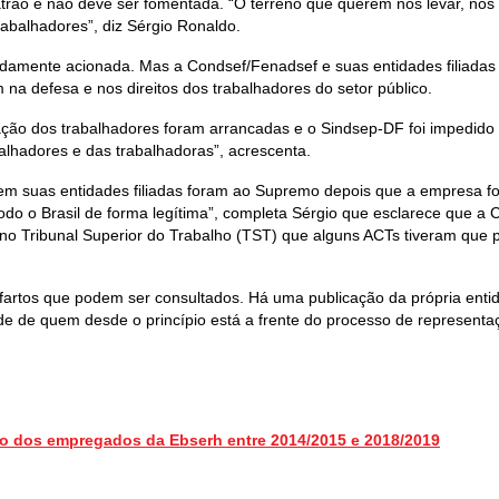
 patrão e não deve ser fomentada. “O terreno que querem nos levar, n
rabalhadores”, diz Sérgio Ronaldo.
vidamente acionada. Mas a Condsef/Fenadsef e suas entidades filiadas 
na defesa e nos direitos dos trabalhadores do setor público.
ão dos trabalhadores foram arrancadas e o Sindsep-DF foi impedido d
lhadores e das trabalhadoras”, acrescenta.
em suas entidades filiadas foram ao Supremo depois que a empresa foi 
o Brasil de forma legítima”, completa Sérgio que esclarece que a C
 no Tribunal Superior do Trabalho (TST) que alguns ACTs tiveram que
 fartos que podem ser consultados. Há uma publicação da própria en
dade de quem desde o princípio está a frente do processo de represent
ho dos empregados da Ebserh entre 2014/2015 e 2018/2019