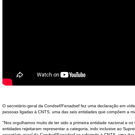
O secretário-geral da Condsef/Fenadsef fez uma declaração em vídeo
pessoas ligadas à CNTS, uma das seis entidades que compõem a me
“Nos orgulhamos muito de ter sido a primeira entidade nacional e o
entidades rejeitaram representar a categoria, indo inclusive ao Supr
secretário-geral da Condsef/Fenadsef se referindo à CNTS, uma das