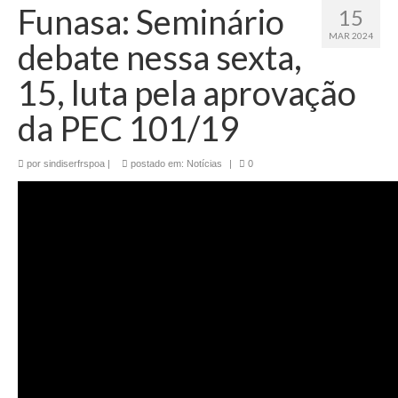
Funasa: Seminário
15
MAR 2024
debate nessa sexta,
15, luta pela aprovação
da PEC 101/19
por
sindiserfrspoa
|
postado em:
Notícias
|
0