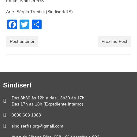
Fonte: Sindiserf/RS
Arte: Sérgio Trentini (Sindiserf/RS)
Facebook
Twitter
Share
Post anterior
Próximo Post
Sindiserf
Das 8h30 às 12h e das 13h30 às 17h
Das 17h às 18h (Expediente Interno)
0800 603 1988
sindiserfrs.org@gmail.com
Avenida Alberto Bins, 658 - 8º andar/sala 802