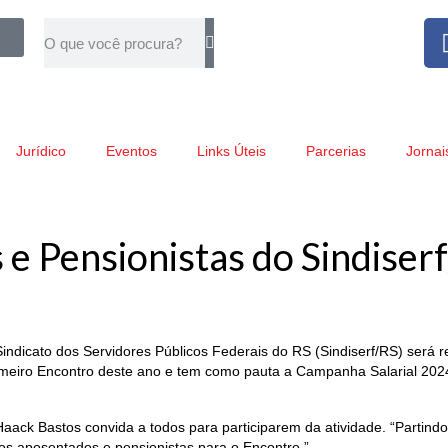
Jurídico
Eventos
Links Úteis
Parcerias
Jornai
 Pensionistas do Sindiserf
dicato dos Servidores Públicos Federais do RS (Sindiserf/RS) será rea
rimeiro Encontro deste ano e tem como pauta a Campanha Salarial 2024 
Haack Bastos convida a todos para participarem da atividade. “Partin
os aposentados e pensionistas para o Encontro.”