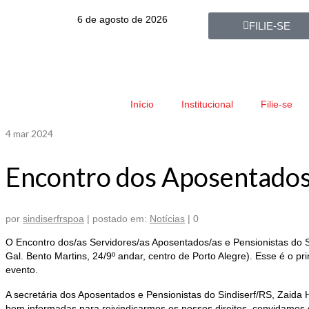
6 de agosto de 2026
FILIE-SE
Início
Institucional
Filie-se
4
mar 2024
Encontro dos Aposentados e
por
sindiserfrspoa
|
postado em:
Notícias
|
0
O Encontro dos/as Servidores/as Aposentados/as e Pensionistas do Sin
Gal. Bento Martins, 24/9º andar, centro de Porto Alegre). Esse é o p
evento.
A secretária dos Aposentados e Pensionistas do Sindiserf/RS, Zaida 
bem informadas para reivindicarmos os nossos direitos, convidamos 