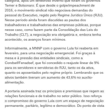
categoria, após um tenebroso inverno que foram os governos
Temer e Bolsonaro. É que desde o golpe/impeachment de
2016, o movimento sindical não negociava demandas do
pessoal do Executivo, regido pelo Regime Jurídico Único (RJU).
Nesse período ainda foram discutidas as pautas dos
trabalhadores e trabalhadoras das empresas públicas, porque
nesse caso, como fazem parte da Consolidação das Leis do
Trabalho (CLT), a negociação era obrigatória e, embora tenha
acontecido, os avanços foram mínimos.
Informalmente, a MNNP com o governo Lula foi reaberta em
fevereiro, para uma negociação emergencial. Foi graças à
mesa e à pressão das entidades sindicais, como a
Condsef/Fenadsef, que foi concedido o reajuste linear de 9%
para os servidores e servidoras do RJU, tanto os da ativa,
quanto os aposentados pelo regime próprio. Lembrando que os
ativos também tiveram um aumento de 43,6% no auxílio-
alimentação.
A portaria assinada traz os princípios e premissas que regem as
relações funcionais e de trabalho no setor público. Isso reforça
o compromisso do governo Lula com um espaço de negociação
permanente, paritário, legítimo e democrático. Do ponto de vista