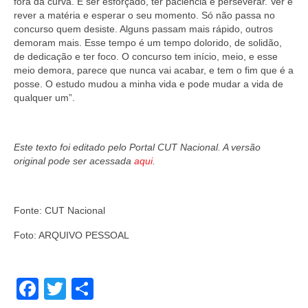
fora da curva. É ser esforçado, ter paciência e perseverar. Ver e
rever a matéria e esperar o seu momento. Só não passa no
concurso quem desiste. Alguns passam mais rápido, outros
demoram mais. Esse tempo é um tempo dolorido, de solidão,
de dedicação e ter foco. O concurso tem início, meio, e esse
meio demora, parece que nunca vai acabar, e tem o fim que é a
posse. O estudo mudou a minha vida e pode mudar a vida de
qualquer um”.
Este texto foi editado pelo Portal CUT Nacional. A versão
original pode ser acessada
aqui
.
Fonte: CUT Nacional
Foto: ARQUIVO PESSOAL
Facebook
Twitter
Share