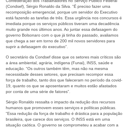
Confederação dos Trabalhadores no Serviço Público Federal
(Condsef), Sérgio Ronaldo da Silva. “É preciso fazer uma
recomposição emergencial, porque um servidor do Executivo
está fazendo as tarefas de três. Essa urgência nos concursos é
imediata porque os serviços públicos tiveram uma decadência
muito grande nos últimos anos. Ao juntar essa defasagem do
governo Bolsonaro com o que já tinha do passado, avaliamos
que chega a ser em torno de 200 mil novos servidores para
suprir a defasagem do executivo”.
O secretário da Condsef disse que os setores mais críticos são
a área ambiental, agrária, indígena (Funai), INSS, saúde e
educação. “Os outros também têm, mas não na mesma
necessidade desses setores, que precisam recompor essa
força de trabalho, tanto dos que faleceram no período da covid-
19, quanto os que se aposentaram e muitos estão afastados
por conta de uma série de fatores”.
Sérgio Ronaldo ressalta o impacto da redução dos recursos
humanos que promovem esses serviços e políticas públicas.
“Essa redução da força de trabalho é drástica para a população
brasileira, que carece dos serviços. O INSS está em uma
situação caótica. O governo se comprometeu a acabar com a