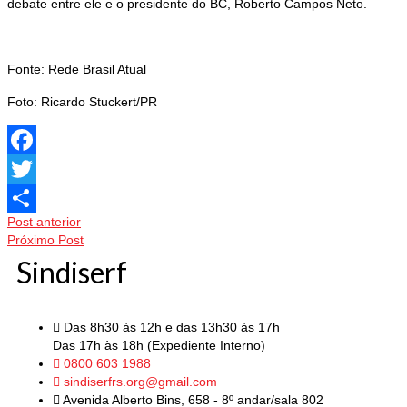
debate entre ele e o presidente do BC, Roberto Campos Neto.
Fonte: Rede Brasil Atual
Foto: Ricardo Stuckert/PR
Facebook
Twitter
Post anterior
Share
Próximo Post
Sindiserf
Das 8h30 às 12h e das 13h30 às 17h
Das 17h às 18h (Expediente Interno)
0800 603 1988
sindiserfrs.org@gmail.com
Avenida Alberto Bins, 658 - 8º andar/sala 802