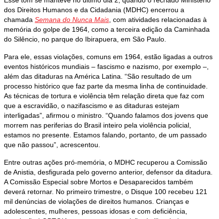
Esse tom se manteve no último dia 2, quando o recriado Ministério
dos Direitos Humanos e da Cidadania (MDHC) encerrou a
chamada
Semana do Nunca Mais
, com atividades relacionadas à
memória do golpe de 1964, como a terceira edição da Caminhada
do Silêncio, no parque do Ibirapuera, em São Paulo.
Para ele, essas violações, comuns em 1964, estão ligadas a outros
eventos históricos mundiais – fascismo e nazismo, por exemplo –,
além das ditaduras na América Latina. “São resultado de um
processo histórico que faz parte da mesma linha de continuidade.
As técnicas de tortura e violência têm relação direta que faz com
que a escravidão, o nazifascismo e as ditaduras estejam
interligadas”, afirmou o ministro. “Quando falamos dos jovens que
morrem nas periferias do Brasil inteiro pela violência policial,
estamos no presente. Estamos falando, portanto, de um passado
que não passou”, acrescentou.
Entre outras ações pró-memória, o MDHC recuperou a Comissão
de Anistia, desfigurada pelo governo anterior, defensor da ditadura.
A Comissão Especial sobre Mortos e Desaparecidos também
deverá retornar. No primeiro trimestre, o Disque 100 recebeu 121
mil denúncias de violações de direitos humanos. Crianças e
adolescentes, mulheres, pessoas idosas e com deficiência,