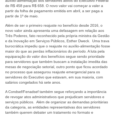
auxílio-alimentação dos servidores ativos do Executivo Federal
de R$ 458 para R$ 658. O novo valor vai começar a valer a
partir da folha de pagamento emitida em abril, a ser paga a
partir de 1º de maio.
Além de ser o primeiro reajuste no benefício desde 2016, o
novo valor ainda apresenta uma defasagem em relação aos
Três Poderes, fato reconhecido pela própria ministra da Gestão
e da Inovação em Serviços Públicos, Esther Dweck. Uma trava
burocrática impediu que o reajuste no auxílio-alimentação fosse
maior do que as perdas inflacionários do período. A luta pela
equiparação do valor dos benefícios segue sendo prioridade
para servidores que também buscam a instalação imedita das
mesas de negociação setorial, outro ponto que ficou acordado
no processo que assegurou reajuste emergencial para os
servidores do Executivo que estavam, em sua maioria, com
salários congelados há sete anos.
A Condsef/Fenadsef também segue reforçando a importância
de revogar atos administrativos que prejudicam servidores e
serviços públicos. Além de organizar as demandas prioritárias
da categoria, as entidades representativas dos servidores
também querem debater um tratamento no formato e