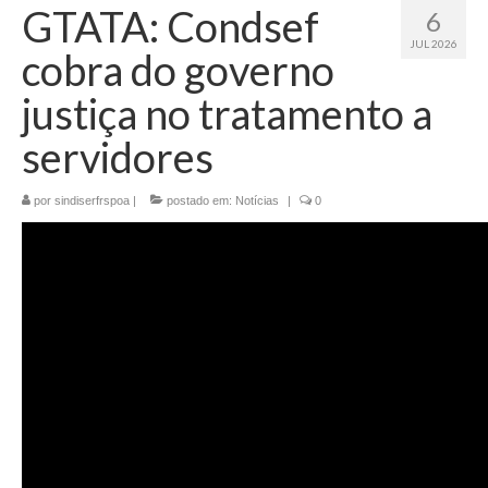
GTATA: Condsef
6
JUL 2026
cobra do governo
justiça no tratamento a
servidores
por
sindiserfrspoa
|
postado em:
Notícias
|
0