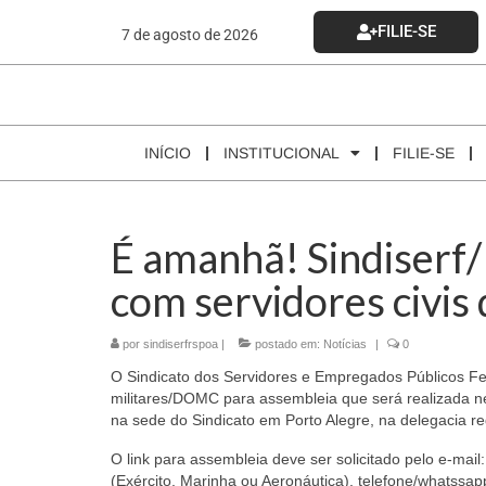
FILIE-SE
7 de agosto de 2026
INÍCIO
INSTITUCIONAL
FILIE-SE
É amanhã! Sindiserf
com servidores civis 
por
sindiserfrspoa
|
postado em:
Notícias
|
0
O Sindicato dos Servidores e Empregados Públicos Fed
militares/DOMC para assembleia que será realizada nest
na sede do Sindicato em Porto Alegre, na delegacia reg
O link para assembleia deve ser solicitado pelo e-mai
(Exército, Marinha ou Aeronáutica), telefone/whatssapp