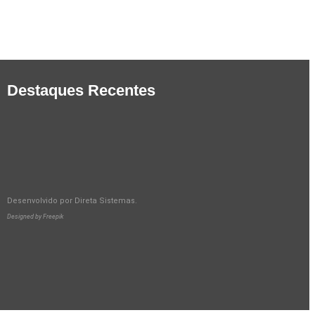
Destaques Recentes
Desenvolvido por
Direta Sistemas
.
Designed by Freepik