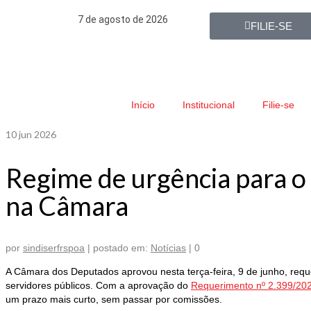
7 de agosto de 2026
FILIE-SE
Início
Institucional
Filie-se
10
jun 2026
Regime de urgência para o 
na Câmara
por
sindiserfrspoa
|
postado em:
Notícias
|
0
A Câmara dos Deputados aprovou nesta terça-feira, 9 de junho, req
servidores públicos. Com a aprovação do
Requerimento nº 2.399/20
um prazo mais curto, sem passar por comissões.