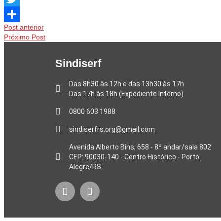
Twitter
Post anterior
Share
Próximo Post
Sindiserf
Das 8h30 às 12h e das 13h30 às 17h
Das 17h às 18h (Expediente Interno)
0800 603 1988
sindiserfrs.org@gmail.com
Avenida Alberto Bins, 658 - 8º andar/sala 802
CEP: 90030-140 - Centro Histórico - Porto
Alegre/RS