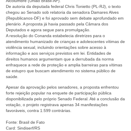
Alcolumbre (União Brasil-AP).
De autoria da deputada federal Chris Tonietto (PL-RJ), o texto
chegou ao Senado sob relatoria da senadora Damares Alves
(Republicanos-DF) e foi aprovado sem debate aprofundado em
plenário. A proposta já havia passado pela Câmara dos
Deputados e agora segue para promulgação.
A resolução do Conanda estabelecia diretrizes para o
atendimento humanizado de crianças e adolescentes vítimas de
violência sexual, incluindo orientações sobre acesso à
informação e aos serviços previstos em lei. Entidades de
direitos humanos argumentam que a derrubada da norma
enfraquece a rede de proteção e amplia barreiras para vítimas
de estupro que buscam atendimento no sistema público de
saúde.
Apesar da aprovação pelos senadores, a proposta enfrentou
forte rejeição popular na enquete de participação pública
disponibilizada pelo próprio Senado Federal. Até a conclusão da
votação, o projeto registrava apenas 34 manifestações
favoráveis, contra 1.599 contrárias.
Fonte: Brasil de Fato
Card: Sindiserf/RS