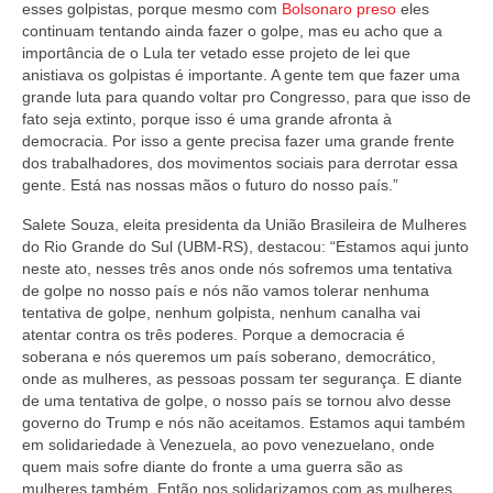
esses golpistas, porque mesmo com
Bolsonaro preso
eles
continuam tentando ainda fazer o golpe, mas eu acho que a
importância de o Lula ter vetado esse projeto de lei que
anistiava os golpistas é importante. A gente tem que fazer uma
grande luta para quando voltar pro Congresso, para que isso de
fato seja extinto, porque isso é uma grande afronta à
democracia. Por isso a gente precisa fazer uma grande frente
dos trabalhadores, dos movimentos sociais para derrotar essa
gente. Está nas nossas mãos o futuro do nosso país.”
Salete Souza, eleita presidenta da União Brasileira de Mulheres
do Rio Grande do Sul (UBM-RS), destacou: “Estamos aqui junto
neste ato, nesses três anos onde nós sofremos uma tentativa
de golpe no nosso país e nós não vamos tolerar nenhuma
tentativa de golpe, nenhum golpista, nenhum canalha vai
atentar contra os três poderes. Porque a democracia é
soberana e nós queremos um país soberano, democrático,
onde as mulheres, as pessoas possam ter segurança. E diante
de uma tentativa de golpe, o nosso país se tornou alvo desse
governo do Trump e nós não aceitamos. Estamos aqui também
em solidariedade à Venezuela, ao povo venezuelano, onde
quem mais sofre diante do fronte a uma guerra são as
mulheres também. Então nos solidarizamos com as mulheres,