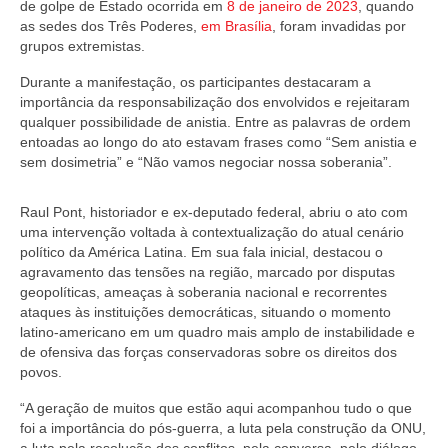
de golpe de Estado ocorrida em
8 de janeiro de 2023
, quando
as sedes dos Três Poderes,
em Brasília
, foram invadidas por
grupos extremistas.
Durante a manifestação, os participantes destacaram a
importância da responsabilização dos envolvidos e rejeitaram
qualquer possibilidade de anistia. Entre as palavras de ordem
entoadas ao longo do ato estavam frases como “Sem anistia e
sem dosimetria” e “Não vamos negociar nossa soberania”.
Raul Pont, historiador e ex-deputado federal, abriu o ato com
uma intervenção voltada à contextualização do atual cenário
político da América Latina. Em sua fala inicial, destacou o
agravamento das tensões na região, marcado por disputas
geopolíticas, ameaças à soberania nacional e recorrentes
ataques às instituições democráticas, situando o momento
latino-americano em um quadro mais amplo de instabilidade e
de ofensiva das forças conservadoras sobre os direitos dos
povos.
“A geração de muitos que estão aqui acompanhou tudo o que
foi a importância do pós-guerra, a luta pela construção da ONU,
a luta pela resolução dos conflitos, pela conversa, pelo diálogo,