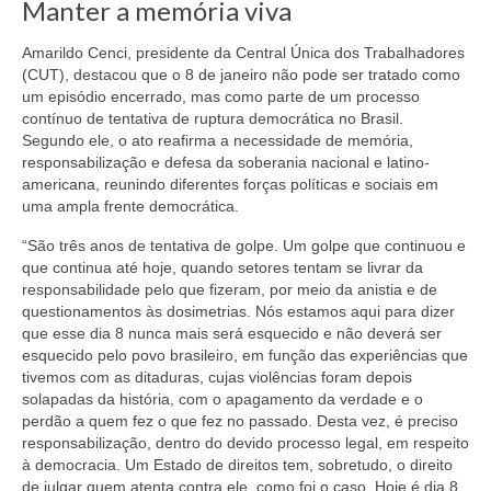
Manter a memória viva
Amarildo Cenci, presidente da Central Única dos Trabalhadores
(CUT), destacou que o 8 de janeiro não pode ser tratado como
um episódio encerrado, mas como parte de um processo
contínuo de tentativa de ruptura democrática no Brasil.
Segundo ele, o ato reafirma a necessidade de memória,
responsabilização e defesa da soberania nacional e latino-
americana, reunindo diferentes forças políticas e sociais em
uma ampla frente democrática.
“São três anos de tentativa de golpe. Um golpe que continuou e
que continua até hoje, quando setores tentam se livrar da
responsabilidade pelo que fizeram, por meio da anistia e de
questionamentos às dosimetrias. Nós estamos aqui para dizer
que esse dia 8 nunca mais será esquecido e não deverá ser
esquecido pelo povo brasileiro, em função das experiências que
tivemos com as ditaduras, cujas violências foram depois
solapadas da história, com o apagamento da verdade e o
perdão a quem fez o que fez no passado. Desta vez, é preciso
responsabilização, dentro do devido processo legal, em respeito
à democracia. Um Estado de direitos tem, sobretudo, o direito
de julgar quem atenta contra ele, como foi o caso. Hoje é dia 8,