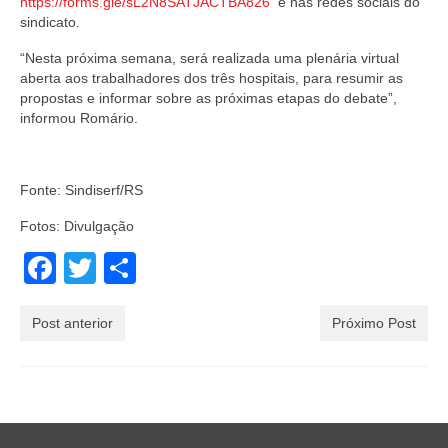
https://forms.gle/sL2N8SATJACTBA826
e nas redes sociais do
sindicato.
“Nesta próxima semana, será realizada uma plenária virtual
aberta aos trabalhadores dos três hospitais, para resumir as
propostas e informar sobre as próximas etapas do debate”,
informou Romário.
Fonte: Sindiserf/RS
Fotos: Divulgação
Facebook
Twitter
Share
Post anterior
Próximo Post