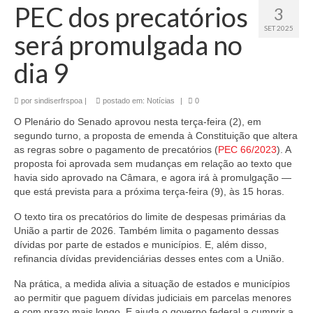
PEC dos precatórios
3
SET 2025
será promulgada no
dia 9
por
sindiserfrspoa
|
postado em:
Notícias
|
0
O Plenário do Senado aprovou nesta terça-feira (2), em
segundo turno, a proposta de emenda à Constituição que altera
as regras sobre o pagamento de precatórios (
PEC 66/2023
). A
proposta foi aprovada sem mudanças em relação ao texto que
havia sido aprovado na Câmara, e agora irá à promulgação —
que está prevista para a próxima terça-feira (9), às 15 horas.
O texto tira os precatórios do limite de despesas primárias da
União a partir de 2026. Também limita o pagamento dessas
dívidas por parte de estados e municípios. E, além disso,
refinancia dívidas previdenciárias desses entes com a União.
Na prática, a medida alivia a situação de estados e municípios
ao permitir que paguem dívidas judiciais em parcelas menores
e com prazo mais longo. E ajuda o governo federal a cumprir a