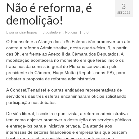
Não é reforma, é
3
SET 2025
demolição!
por
sindiserfrspoa
|
postado em:
Notícias
|
0
O Fonasefe e a Aliança das Três Esferas irão promover um ato
contra a reforma Administrativa, nesta quarta-feira, 3, a partir
das 9h, em frente ao Anexo II da Câmara dos Deputados. A
mobilização acontecerá no momento em que terão início os
trabalhos da comissão geral do Plenário convocada pelo
presidente da Câmara, Hugo Motta (Republicanos-PB), para
debater a proposta de reforma administrativa.
A Condsef/Fenadsef e outras entidades representativas de
servidores das três esferas encaminharam ofícios solicitando
participação nos debates.
De viés liberal, fiscalista e punitivista, a reforma administrativa
tem como objetivo promover a destruição dos serviços públicos
e entrega-los para a iniciativa privada. Ela atende aos
interesses de setores financeiros e empresariais que buscam
flexibilizar garantias constitucionais para enfraquecer a