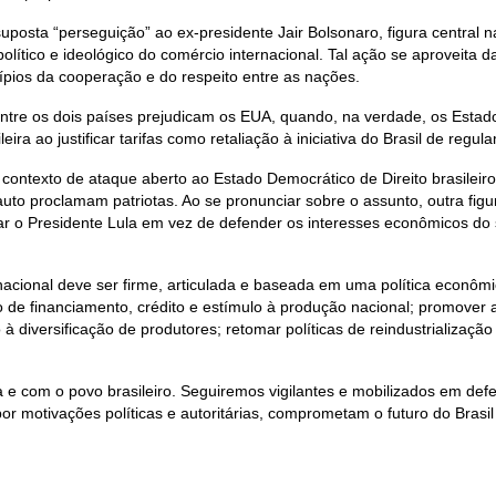
uposta “perseguição” ao ex-presidente Jair Bolsonaro, figura central n
político e ideológico do comércio internacional. Tal ação se aproveita d
pios da cooperação e do respeito entre as nações.
tre os dois países prejudicam os EUA, quando, na verdade, os Estado
ira ao justificar tarifas como retaliação à iniciativa do Brasil de regul
ontexto de ataque aberto ao Estado Democrático de Direito brasileiro 
 auto proclamam patriotas. Ao se pronunciar sobre o assunto, outra fi
acar o Presidente Lula em vez de defender os interesses econômicos do
nacional deve ser firme, articulada e baseada em uma política econôm
o de financiamento, crédito e estímulo à produção nacional; promove
 diversificação de produtores; retomar políticas de reindustrializaçã
e com o povo brasileiro. Seguiremos vigilantes e mobilizados em defes
r motivações políticas e autoritárias, comprometam o futuro do Brasil 