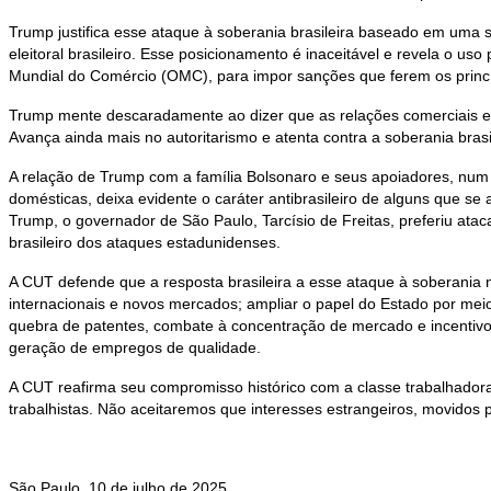
Trump justifica esse ataque à soberania brasileira baseado em uma s
eleitoral brasileiro. Esse posicionamento é inaceitável e revela o uso 
Mundial do Comércio (OMC), para impor sanções que ferem os princí
Trump mente descaradamente ao dizer que as relações comerciais en
Avança ainda mais no autoritarismo e atenta contra a soberania brasile
A relação de Trump com a família Bolsonaro e seus apoiadores, num c
domésticas, deixa evidente o caráter antibrasileiro de alguns que se
Trump, o governador de São Paulo, Tarcísio de Freitas, preferiu at
brasileiro dos ataques estadunidenses.
A CUT defende que a resposta brasileira a esse ataque à soberania 
internacionais e novos mercados; ampliar o papel do Estado por mei
quebra de patentes, combate à concentração de mercado e incentivo à
geração de empregos de qualidade.
A CUT reafirma seu compromisso histórico com a classe trabalhadora 
trabalhistas. Não aceitaremos que interesses estrangeiros, movidos po
São Paulo, 10 de julho de 2025