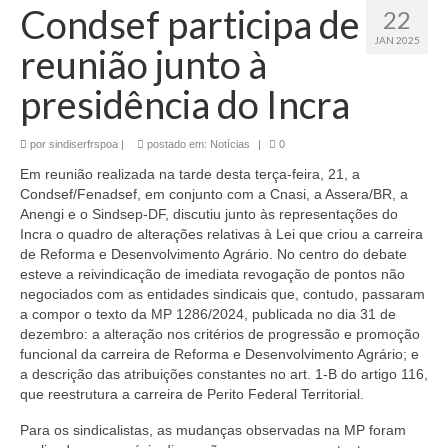
Condsef participa de
22
JAN 2025
reunião junto à
presidência do Incra
por
sindiserfrspoa
|
postado em:
Notícias
|
0
Em reunião realizada na tarde desta terça-feira, 21, a
Condsef/Fenadsef, em conjunto com a Cnasi, a Assera/BR, a
Anengi e o Sindsep-DF, discutiu junto às representações do
Incra o quadro de alterações relativas à Lei que criou a carreira
de Reforma e Desenvolvimento Agrário. No centro do debate
esteve a reivindicação de imediata revogação de pontos não
negociados com as entidades sindicais que, contudo, passaram
a compor o texto da MP 1286/2024, publicada no dia 31 de
dezembro: a alteração nos critérios de progressão e promoção
funcional da carreira de Reforma e Desenvolvimento Agrário; e
a descrição das atribuições constantes no art. 1-B do artigo 116,
que reestrutura a carreira de Perito Federal Territorial.
Para os sindicalistas, as mudanças observadas na MP foram