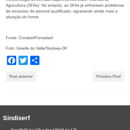
Agricultura (SFAs). No entanto, as SFAs já enfrentam problemas
de escassez de pessoal qualificado, agravando ainda mais a
situação do Inmet.
Fonte: Condsef/Fenadsef
Foto: Giselle do Valle/Sindsep-DF
Facebook
Twitter
Share
Post anterior
Próximo Post
Sindiserf
Das 8h30 às 12h e das 13h30 às 17h