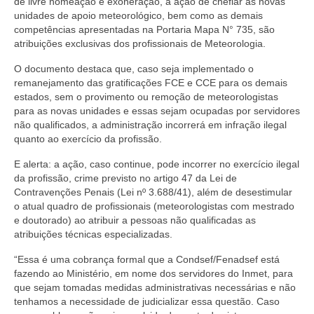
de livre nomeação e exoneração, a ação de chefiar as novas
unidades de apoio meteorológico, bem como as demais
competências apresentadas na Portaria Mapa N° 735, são
atribuições exclusivas dos profissionais de Meteorologia.
O documento destaca que, caso seja implementado o
remanejamento das gratificações FCE e CCE para os demais
estados, sem o provimento ou remoção de meteorologistas
para as novas unidades e essas sejam ocupadas por servidores
não qualificados, a administração incorrerá em infração ilegal
quanto ao exercício da profissão.
E alerta: a ação, caso continue, pode incorrer no exercício ilegal
da profissão, crime previsto no artigo 47 da Lei de
Contravenções Penais (Lei nº 3.688/41), além de desestimular
o atual quadro de profissionais (meteorologistas com mestrado
e doutorado) ao atribuir a pessoas não qualificadas as
atribuições técnicas especializadas.
“Essa é uma cobrança formal que a Condsef/Fenadsef está
fazendo ao Ministério, em nome dos servidores do Inmet, para
que sejam tomadas medidas administrativas necessárias e não
tenhamos a necessidade de judicializar essa questão. Caso