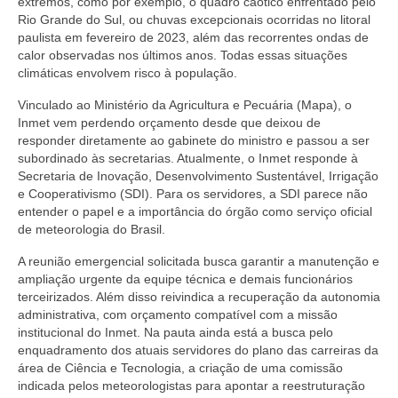
extremos, como por exemplo, o quadro caótico enfrentado pelo
Rio Grande do Sul, ou chuvas excepcionais ocorridas no litoral
paulista em fevereiro de 2023, além das recorrentes ondas de
calor observadas nos últimos anos. Todas essas situações
climáticas envolvem risco à população.
Vinculado ao Ministério da Agricultura e Pecuária (Mapa), o
Inmet vem perdendo orçamento desde que deixou de
responder diretamente ao gabinete do ministro e passou a ser
subordinado às secretarias. Atualmente, o Inmet responde à
Secretaria de Inovação, Desenvolvimento Sustentável, Irrigação
e Cooperativismo (SDI). Para os servidores, a SDI parece não
entender o papel e a importância do órgão como serviço oficial
de meteorologia do Brasil.
A reunião emergencial solicitada busca garantir a manutenção e
ampliação urgente da equipe técnica e demais funcionários
terceirizados. Além disso reivindica a recuperação da autonomia
administrativa, com orçamento compatível com a missão
institucional do Inmet. Na pauta ainda está a busca pelo
enquadramento dos atuais servidores do plano das carreiras da
área de Ciência e Tecnologia, a criação de uma comissão
indicada pelos meteorologistas para apontar a reestruturação