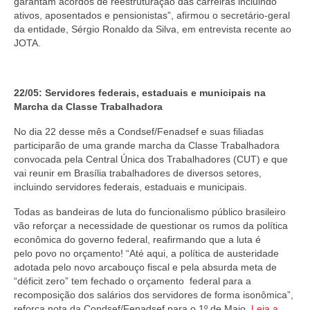
garantam acordos de reestruturação das carreiras incluindo
ativos, aposentados e pensionistas”, afirmou o secretário-geral
da entidade, Sérgio Ronaldo da Silva, em entrevista recente ao
JOTA.
22/05: Servidores federais, estaduais e municipais na
Marcha da Classe Trabalhadora
No dia 22 desse mês a Condsef/Fenadsef e suas filiadas
participarão de uma grande marcha da Classe Trabalhadora
convocada pela Central Única dos Trabalhadores (CUT) e que
vai reunir em Brasília trabalhadores de diversos setores,
incluindo servidores federais, estaduais e municipais.
Todas as bandeiras de luta do funcionalismo público brasileiro
vão reforçar a necessidade de questionar os rumos da política
econômica do governo federal, reafirmando que a luta é
pelo povo no orçamento! “Até aqui, a política de austeridade
adotada pelo novo arcabouço fiscal e pela absurda meta de
“déficit zero” tem fechado o orçamento federal para a
recomposição dos salários dos servidores de forma isonômica”,
reforça nota da Condsef/Fenadsef para o 1º de Maio.
Leia a