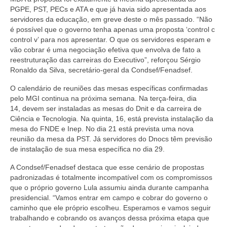
PGPE, PST, PECs e ATA e que já havia sido apresentada aos
servidores da educação, em greve deste o mês passado. “Não
é possível que o governo tenha apenas uma proposta ‘control c
control v’ para nos apresentar. O que os servidores esperam e
vão cobrar é uma negociação efetiva que envolva de fato a
reestruturação das carreiras do Executivo”, reforçou Sérgio
Ronaldo da Silva, secretário-geral da Condsef/Fenadsef.
O calendário de reuniões das mesas específicas confirmadas
pelo MGI continua na próxima semana. Na terça-feira, dia
14, devem ser instaladas as mesas do Dnit e da carreira de
Ciência e Tecnologia. Na quinta, 16, está prevista instalação da
mesa do FNDE e Inep. No dia 21 está prevista uma nova
reunião da mesa da PST. Já servidores do Dnocs têm previsão
de instalação de sua mesa específica no dia 29.
A Condsef/Fenadsef destaca que esse cenário de propostas
padronizadas é totalmente incompatível com os compromissos
que o próprio governo Lula assumiu ainda durante campanha
presidencial. “Vamos entrar em campo e cobrar do governo o
caminho que ele próprio escolheu. Esperamos e vamos seguir
trabalhando e cobrando os avanços dessa próxima etapa que