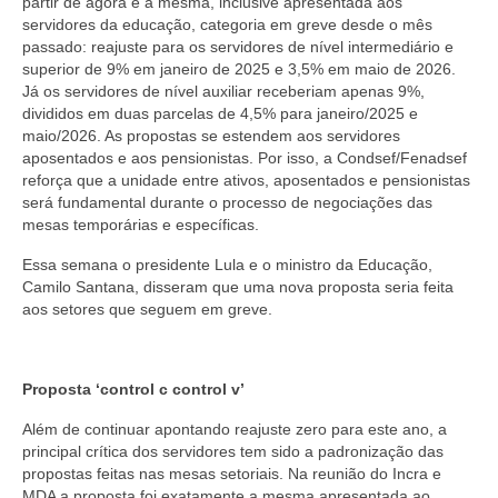
partir de agora é a mesma, inclusive apresentada aos
servidores da educação, categoria em greve desde o mês
passado: reajuste para os servidores de nível intermediário e
superior de 9% em janeiro de 2025 e 3,5% em maio de 2026.
Já os servidores de nível auxiliar receberiam apenas 9%,
divididos em duas parcelas de 4,5% para janeiro/2025 e
maio/2026. As propostas se estendem aos servidores
aposentados e aos pensionistas. Por isso, a Condsef/Fenadsef
reforça que a unidade entre ativos, aposentados e pensionistas
será fundamental durante o processo de negociações das
mesas temporárias e específicas.
Essa semana o presidente Lula e o ministro da Educação,
Camilo Santana, disseram que uma nova proposta seria feita
aos setores que seguem em greve.
Proposta ‘control c control v’
Além de continuar apontando reajuste zero para este ano, a
principal crítica dos servidores tem sido a padronização das
propostas feitas nas mesas setoriais. Na reunião do Incra e
MDA a proposta foi exatamente a mesma apresentada ao