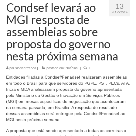
Condsef levará ao
13
MAIO 2024
MGI resposta de
assembleias sobre
proposta do governo
nesta próxima semana
por
sindiserfrspoa
|
postado em:
Notícias
|
0
Entidades filiadas à Condsef/Fenadsef realizaram assembleias
em todo o Brasil para que servidores do PGPE, PST, PECs, ATA,
Incra e MDA analisassem proposta do governo apresentada
pelo Ministério da Gestão e Inovação em Serviços Públicos
(MGI) em mesas específicas de negociação que aconteceram
na semana passada, em Brasília. A resposta do resultado
dessas assembleias será entregue pela Condsef/Fenadsef ao
MGI nesta próxima semana.
A proposta que está sendo apresentada a todas as carreiras a