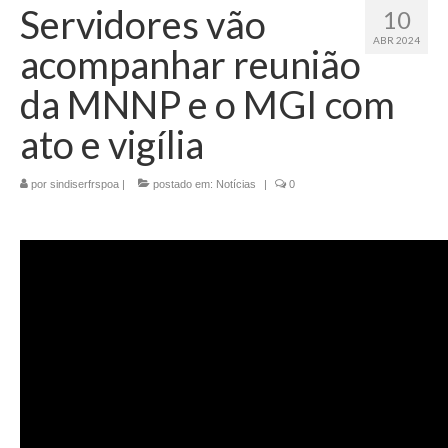
Servidores vão
10
ABR 2024
acompanhar reunião
da MNNP e o MGI com
ato e vigília
por
sindiserfrspoa
|
postado em:
Notícias
|
0