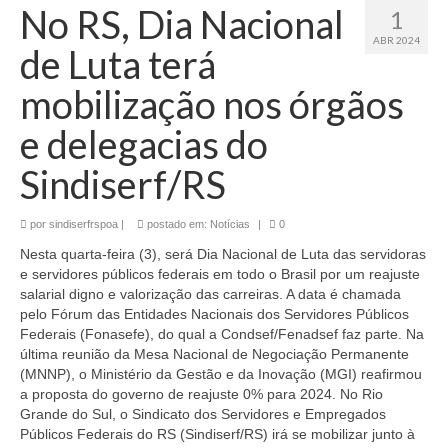
No RS, Dia Nacional
1
ABR 2024
de Luta terá
mobilização nos órgãos
e delegacias do
Sindiserf/RS
por
sindiserfrspoa
|
postado em:
Notícias
|
0
Nesta quarta-feira (3), será Dia Nacional de Luta das servidoras
e servidores públicos federais em todo o Brasil por um reajuste
salarial digno e valorização das carreiras. A data é chamada
pelo Fórum das Entidades Nacionais dos Servidores Públicos
Federais (Fonasefe), do qual a Condsef/Fenadsef faz parte. Na
última reunião da Mesa Nacional de Negociação Permanente
(MNNP), o Ministério da Gestão e da Inovação (MGI) reafirmou
a proposta do governo de reajuste 0% para 2024. No Rio
Grande do Sul, o Sindicato dos Servidores e Empregados
Públicos Federais do RS (Sindiserf/RS) irá se mobilizar junto à