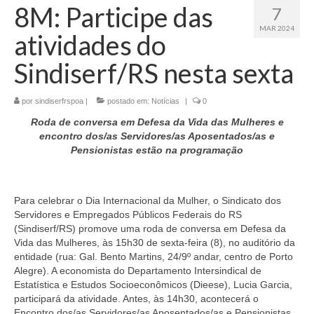
8M: Participe das
7
MAR 2024
atividades do
Sindiserf/RS nesta sexta
por
sindiserfrspoa
|
postado em:
Notícias
|
0
Roda de conversa em Defesa da Vida das Mulheres e
encontro dos/as Servidores/as Aposentados/as e
Pensionistas estão na programação
Para celebrar o Dia Internacional da Mulher, o Sindicato dos
Servidores e Empregados Públicos Federais do RS
(Sindiserf/RS) promove uma roda de conversa em Defesa da
Vida das Mulheres, às 15h30 de sexta-feira (8), no auditório da
entidade (rua: Gal. Bento Martins, 24/9º andar, centro de Porto
Alegre). A economista do Departamento Intersindical de
Estatística e Estudos Socioeconômicos (Dieese), Lucia Garcia,
participará da atividade. Antes, às 14h30, acontecerá o
Encontro dos/as Servidores/as Aposentados/as e Pensionistas