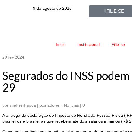
9 de agosto de 2026
FILIE-SE
Início
Institucional
Filie-se
28
fev 2024
Segurados do INSS podem a
29
por
sindiserfrspoa
|
postado em:
Notícias
|
0
A entrega da declaração do Imposto de Renda da Pessoa Física (IRPF
brasileiros e brasileiras que recebem até dois salários mínimos (R$ 
Como os contribuintes que não enviarem dentro do prazo poderão rec