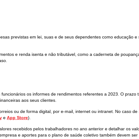
esas previstas em lei, suas e de seus dependentes como educação e s
mentos e renda isenta e não tributável, como a caderneta de poupança
aso.
s funcionários os informes de rendimentos referentes a 2023. O prazo
inanceiras aos seus clientes.
orreios ou de forma digital, por e-mail, internet ou intranet. No caso 
y
e
App Store
).
res recebidos pelos trabalhadores no ano anterior e detalhar os val
a empresa e aportes para o plano de saúde coletivo também devem ser 