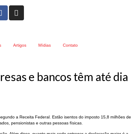
s
Artigos
Mídias
Contato
esas e bancos têm até dia
segundo a Receita Federal. Estão isentos do imposto 15,8 milhões de
ados, pensionistas e outras pessoas físicas.
eão. Além disso, quanto mais cedo entregar a declaração maior é a