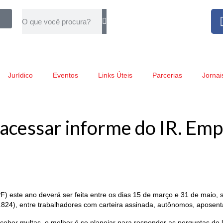
Jurídico
Eventos
Links Úteis
Parcerias
Jornai
cessar informe do IR. Empr
) este ano deverá ser feita entre os dias 15 de março e 31 de maio, 
2.824), entre trabalhadores com carteira assinada, autônomos, aposent
eber multas, o melhor é se planejar para responder as perguntas do l