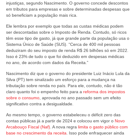
injustiças, segundo Nascimento. O governo concede descontos
em tributos para empresas e sobre determinadas despesas que
só beneficiam a população mais rica.
Ele lembra por exemplo que todas as custas médicas podem
ser descontadas sobre o Imposto de Renda. Contudo, só ricos
têm esse tipo de gasto, já que grande parte da população usa o
Sistema Único de Saúde (SUS). “Cerca de 400 mil pessoas
deduziram do seu imposto de renda R$ 26 bilhões só em 2022.
Isso é 23% de tudo o que foi deduzido em despesas médicas
no ano, de acordo com dados da Receita.”
Nascimento diz que o governo do presidente Luiz Inácio Lula da
Silva (PT) tem sinalizado um esforço para a mudança na
tributação sobre renda no país. Para ele, contudo, não é tão
claro quanto foi o empenho feito para a
reforma dos impostos
sobre o consumo
, aprovada no ano passado sem um efeito
significativo contra a desigualdade.
Ao mesmo tempo, o governo estabeleceu o déficit zero das
contas públicas já a partir de 2024 e colocou em vigor o
Novo
Arcabouço Fiscal (Naf)
. A nova regra
limita o gasto público com
base no crescimento da receita
. Isso pode enfraquecer ainda