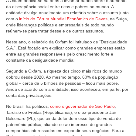
A Oxfam dedica-se há anos a levantar dados sobre o aumento
da discrepância social entre ricos e pobres no mundo. A
entidade divulga anualmente um relatório sobre o assunto junto
com o
início do Fórum Mundial Econômico de Davos
, na Suíça,
onde lideranças políticas e empresariais de todo mundo
reúnem-se para tratar desse e de outros assuntos.
Neste ano, o relatório da Oxfam foi intitulado de “Desigualdade
S.A.”. Está focado em explicar como grandes empresas estão
entre as grandes responsáveis pelo crescimento forte e
constante da desigualdade mundial.
Segundo a Oxfam, a riqueza dos cinco mais ricos do mundo
dobrou desde 2020. Ao mesmo tempo, 60% da população
global – cerca de 5 bilhões de pessoas – ficou mais pobre.
Ainda de acordo com a entidade, isso aconteceu, em parte, por
conta das privatizações.
No Brasil, há políticos,
como o governador de São Paulo
,
Tarcísio de Freitas (Republicanos), e o ex-presidente Jair
Bolsonaro (PL), que ainda defendem esse tipo de venda do
patrimônio público, aliando-se ao interesse de grandes
companhias interessadas em expandir seus negócios. Para a