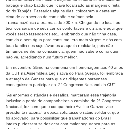
babaçu e chão batido que ficava localizado às margens direita
do rio Tapajós. Passados alguns dias, colocaram a gente em
cima de carrocerias de caminhão e saímos pela
Transamazônica afora mais de 200 km. Chegando no local, os
técnicos saíam de seus carros confortáveis e diziam: é aqui que
vocês serão fazendeiros etc., lembrando que não tinha casa,
comida e nem água para consumo, era mata virgem e nós com
toda família nos sujeitávamos a aquela realidade, pois não
tínhamos nenhuma consciência, quem não sabe é como quem
não vê, acreditando num futuro melhor.
Em novembro último na cerimônia em homenagem aos 40 anos
da CUT na Assembleia Legislativa do Pará (Alepa), foi lembrada
a atuação de Ganzer para que os dirigentes paraenses
conseguissem participar do 2° Congresso Nacional da CUT.
“As enormes distâncias e desafios, marcaram essa trajetória,
inclusive a perda de companheiros a caminho do 2° Congresso
Nacional, fez com que o companheiro Avelino Ganzer, vice-
presidente nacional, à época solicitasse o rateio solidário, que
foi aprovado, para possibilitar que trabalhadores do Brasil
inteiro pudessem se deslocar com maior segurança para as