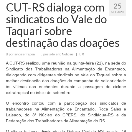
CUT-RS dialoga com
25
SET 2023
sindicatos do Vale do
Taquari sobre
destinação das doações
por
sindiserfrspoa
|
postado em:
Notícias
|
0
A CUT-RS realizou uma reunião na quinta-feira (21), na sede do
Sindicato dos Trabalhadores na Alimentação de Encantado,
dialogando com dirigentes sindicais no Vale do Taquari sobre a
melhor destinação das doações da campanha de solidariedade
às vítimas das enchentes durante a passagem do ciclone
extratropical no início de setembro.
O encontro contou com a participação dos sindicatos de
trabalhadores na Alimentação de Encantado, Roca Sales e
Lajeado, do 8° Núcleo do CPERS, do Sindiágua-RS e da
Federação dos Trabalhadores da Alimentação do RS.
O último balanço divulgado da Defesa Civil do RS registra 49