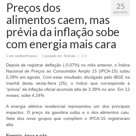
Preços dos
25
AGO 2023
alimentos caem, mas
prévia da inflação sobe
com energia mais cara
por
sindiserfrspoa
|
postado em:
Notícias
|
0
Depois de registrar deflação (-0,07%) no mês anterior, o Índice
Nacional de Preços ao Consumidor Amplo 15 (IPCA-15) subiu
0,28% em agosto. Com esse resultado, divulgado pelo IBGE na
manhã desta sexta-feira (25), o índice que corresponde à
“prévia” da inflação oficial acumula alta de 3,38% no ano. Em 12
meses, sobe 4,24%.
A energia elétrica residencial representou um dos principais
impactos. O preço da gasolina subiu e o dos alimentos caiu.
Sete dos nove grupos que compõem o IPCA-15 registraram
alta.
Energia, água e gás