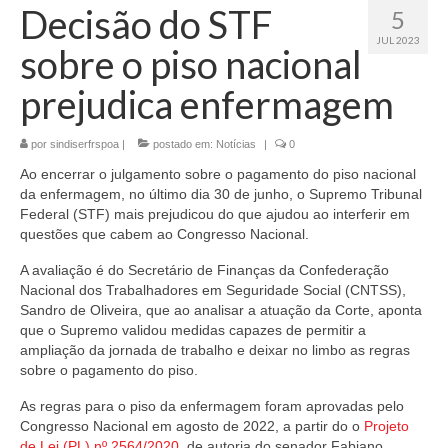
Decisão do STF
5
JUL 2023
sobre o piso nacional
prejudica enfermagem
por
sindiserfrspoa
|
postado em:
Notícias
|
0
Ao encerrar o julgamento sobre o pagamento do piso nacional
da enfermagem, no último dia 30 de junho, o Supremo Tribunal
Federal (STF) mais prejudicou do que ajudou ao interferir em
questões que cabem ao Congresso Nacional.
A avaliação é do Secretário de Finanças da Confederação
Nacional dos Trabalhadores em Seguridade Social (CNTSS),
Sandro de Oliveira, que ao analisar a atuação da Corte, aponta
que o Supremo validou medidas capazes de permitir a
ampliação da jornada de trabalho e deixar no limbo as regras
sobre o pagamento do piso.
As regras para o piso da enfermagem foram aprovadas pelo
Congresso Nacional em agosto de 2022, a partir do o
Projeto
de Lei (PL) nº 2564/2020
, de autoria do senador Fabiano