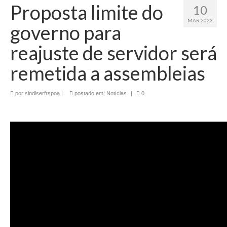
Proposta limite do
10
MAR 2023
governo para
reajuste de servidor será
remetida a assembleias
por
sindiserfrspoa
|
postado em:
Notícias
|
0