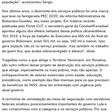
população”, acrescentou Sérgio.
Nos últimos anos, o desmonte dos serviços públicos foi uma marca
que teve na famigerada PEC 32/20, da reforma Administrativa de
Bolsonaro-Guedes, seu maior projeto. Em matéria recente
publicada pelo Portal CUT, o secretário-geral da Condsef/Fenadsef
apontou alguns dos efeitos nefastos dessa política ultraneoliberal.
“Em 2019, a força de trabalho do Executivo era 665 mil. Ao final do
governo Bolsonaro, eram 501 mil, ou seja, 160 mil a menos. Isso
gera impacto não só no serviço prestado, mas também no trabalho
de quem fica, que acaba sobrecarregado e adoece”, disse.
Tragédias como a que atinge o Território Yanomami, em Roraima,
são outro reflexo desse projeto de destruição dos serviços públicos
que atinge, especialmente os mais pobres, mas não apenas. O
enfraquecimento de setores essenciais como saúde, educação,
previdência, como exemplo das filas imensas para os que precisam
de benefícios do INSS, deve ser enfrentado com urgência pelo
atual governo.
A cerimônia de reinstalação da mesa de negociação com servidores
federais sinalizou posicionamentos importantes do governo Lula e
seu compromisso com a categoria e os serviços públicos. Por sua