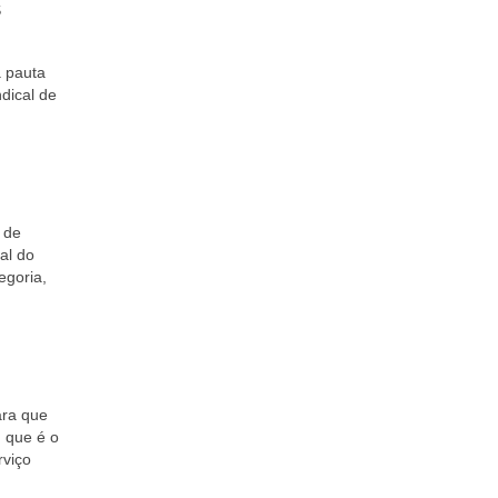
S
a pauta
dical de
 de
al do
egoria,
ara que
 que é o
rviço