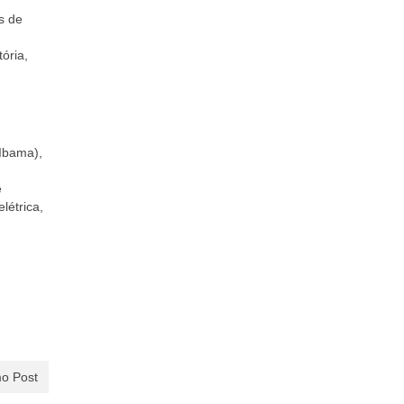
s de
ória,
(Ibama),
e
létrica,
o Post