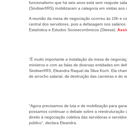
funcionalismo que há seis anos está sem reajuste sala
(Sindiserf/RS) mobilizaram a categoria em visitas aos ó
A reunião da mesa de negociação ocorreu às 10h e con
central dos servidores, pois a defasagem nos salário
Estatística e Estudos Socioeconômicos (Dieese).
Assis
“É muito importante a instalação da mesa de negociaç
ministros e com as falas de diversas entidades em defe
Sindiserf/RS, Eleandra Raquel da Silva Koch. Ela cha
de arrocho salarial, de destruição das carreiras e do s
“Agora precisamos de luta e de mobilização para garan
possamos continuar o debate sobre a reestruturação 
direito à negociação coletiva das servidoras e servid
público”, declara Eleandra.