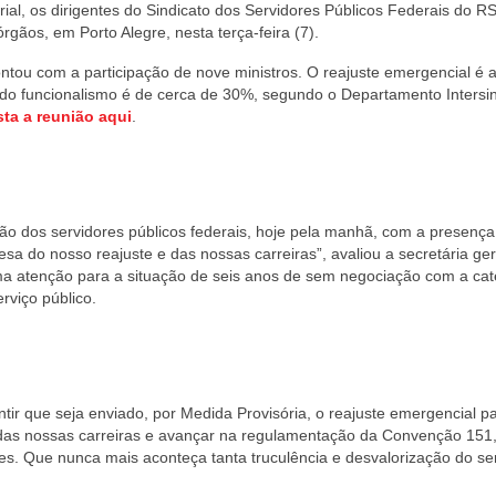
rial, os dirigentes do Sindicato dos Servidores Públicos Federais do R
rgãos, em Porto Alegre, nesta terça-feira (7).
tou com a participação de nove ministros. O reajuste emergencial é 
s do funcionalismo é de cerca de 30%, segundo o Departamento Intersin
ta a reunião aqui
.
ão dos servidores públicos federais, hoje pela manhã, com a presença
sa do nosso reajuste e das nossas carreiras”, avaliou a secretária ger
ma atenção para a situação de seis anos de sem negociação com a cat
erviço público.
tir que seja enviado, por Medida Provisória, o reajuste emergencial p
das nossas carreiras e avançar na regulamentação da Convenção 151,
ores. Que nunca mais aconteça tanta truculência e desvalorização do se