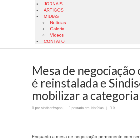
JORNAIS
ARTIGOS
MÍDIAS
Notícias
Galeria
Vídeos
CONTATO
Mesa de negociação c
é reinstalada e Sindi
mobilizar a categoria
por
sindiserfrspoa
|
postado em:
Notícias
|
0
Enquanto a mesa de negociação permanente com servid