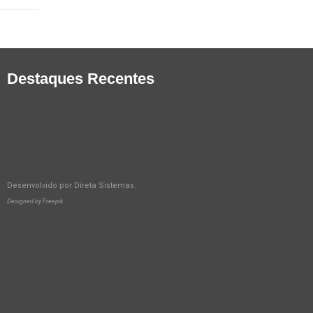
Destaques Recentes
Desenvolvido por
Direta Sistemas
.
Designed by Freepik