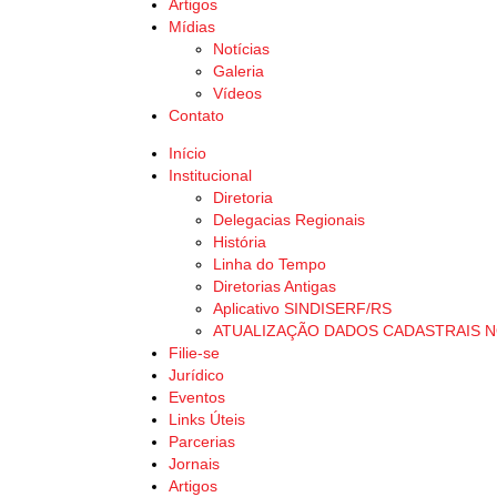
Artigos
Mídias
Notícias
Galeria
Vídeos
Contato
Início
Institucional
Diretoria
Delegacias Regionais
História
Linha do Tempo
Diretorias Antigas
Aplicativo SINDISERF/RS
ATUALIZAÇÃO DADOS CADASTRAIS 
Filie-se
Jurídico
Eventos
Links Úteis
Parcerias
Jornais
Artigos