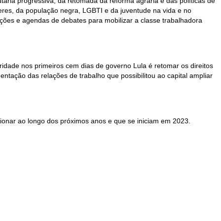
utária progressiva, da retomada da reforma agrária e das políticas de
lheres, da população negra, LGBTI e da juventude na vida e no
ações e agendas de debates para mobilizar a classe trabalhadora
ridade nos primeiros cem dias de governo Lula é retomar os direitos
ntação das relações de trabalho que possibilitou ao capital ampliar
lsionar ao longo dos próximos anos e que se iniciam em 2023.