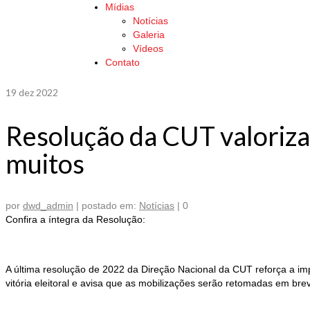
Mídias
Notícias
Galeria
Vídeos
Contato
19
dez 2022
Resolução da CUT valoriza 
muitos
por
dwd_admin
|
postado em:
Notícias
|
0
Confira a íntegra da Resolução:
A última resolução de 2022 da Direção Nacional da CUT reforça a impo
vitória eleitoral e avisa que as mobilizações serão retomadas em bre