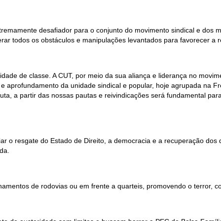
tremamente desafiador para o conjunto do movimento sindical e dos mo
erar todos os obstáculos e manipulações levantados para favorecer a 
ntidade de classe. A CUT, por meio da sua aliança e liderança no movim
 aprofundamento da unidade sindical e popular, hoje agrupada na Fr
ta, a partir das nossas pautas e reivindicações será fundamental para
niciar o resgate do Estado de Direito, a democracia e a recuperação dos
da.
mentos de rodovias ou em frente a quarteis, promovendo o terror, com