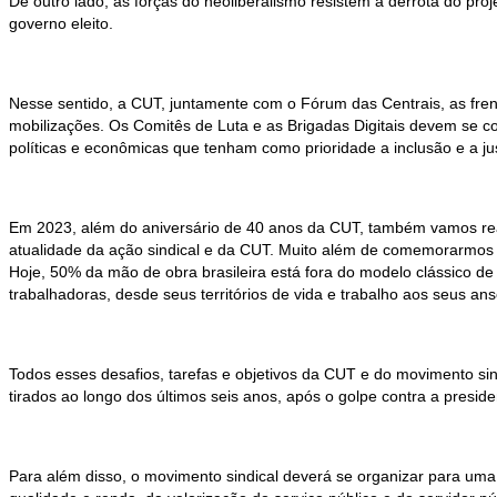
De outro lado, as forças do neoliberalismo resistem à derrota do pr
governo eleito.
Nesse sentido, a CUT, juntamente com o Fórum das Centrais, as fren
mobilizações. Os Comitês de Luta e as Brigadas Digitais devem se co
políticas e econômicas que tenham como prioridade a inclusão e a jus
Em 2023, além do aniversário de 40 anos da CUT, também vamos rea
atualidade da ação sindical e da CUT. Muito além de comemorarmos o
Hoje, 50% da mão de obra brasileira está fora do modelo clássico de
trabalhadoras, desde seus territórios de vida e trabalho aos seus ans
Todos esses desafios, tarefas e objetivos da CUT e do movimento sind
tirados ao longo dos últimos seis anos, após o golpe contra a preside
Para além disso, o movimento sindical deverá se organizar para uma