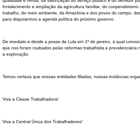
qualidade e renda, da valorização do serviço público e do servidor p
fortalecimento e ampliação da agricultura familiar, do cooperativism
trabalho, do meio ambiente, da Amazônia e dos povos do campo, das 
para disputarmos a agenda política do próximo governo.
De imediato e desde a posse de Lula em 1º de janeiro, à qual convoc
que nos foram roubados pelas reformas trabalhista e previdenciária n
a exploração.
Temos certeza que nossas entidades filiadas, nossas instâncias orga
Viva a Classe Trabalhadora!
Viva a Central Única dos Trabalhadores!