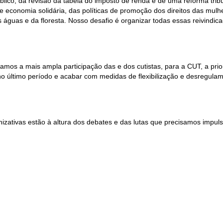
úblico, da revisão da tabela do imposto de renda e de uma reforma trib
o e economia solidária, das políticas de promoção dos direitos das mu
águas e da floresta. Nosso desafio é organizar todas essas reivindic
amos a mais ampla participação das e dos cutistas, para a CUT, a prio
o último período e acabar com medidas de flexibilização e desregulame
nizativas estão à altura dos debates e das lutas que precisamos impu