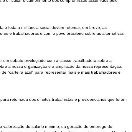
lia e dificultar o cumprimento dos compromissos assumidos pelo
a e toda a militância social devem retomar, em breve, as
res e trabalhadoras e com o povo brasileiro sobre as alternativas
um debate privilegiado com a classe trabalhadora sobre a
sobre a nossa organização e a ampliação da nossa representação.
 de “carteira azul” para representar mais e mais trabalhadores e
para retomada dos direitos trabalhistas e previdenciários que foram
de valorização do salário mínimo, da geração de emprego de