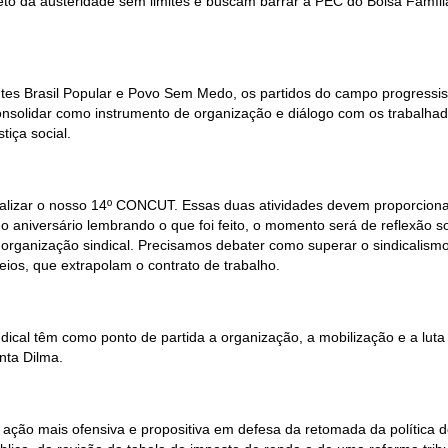
ojeto da austeridade sem limites e buscam barrar a PEC do Bolsa Famí
tes Brasil Popular e Povo Sem Medo, os partidos do campo progressist
nsolidar como instrumento de organização e diálogo com os trabalhado
tiça social.
lizar o nosso 14º CONCUT. Essas duas atividades devem proporcionar 
 aniversário lembrando o que foi feito, o momento será de reflexão 
 organização sindical. Precisamos debater como superar o sindicalismo
eios, que extrapolam o contrato de trabalho.
ical têm como ponto de partida a organização, a mobilização e a luta 
nta Dilma.
 ação mais ofensiva e propositiva em defesa da retomada da política 