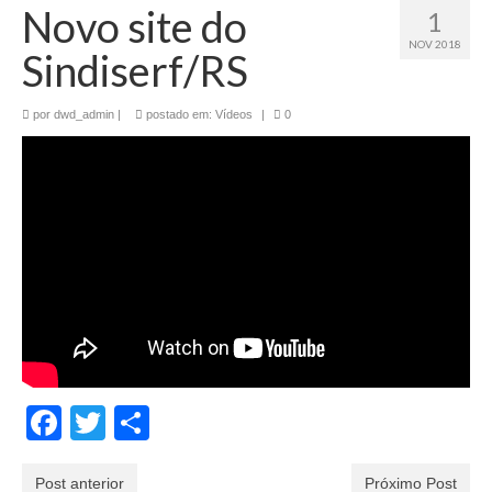
Novo site do
1
NOV 2018
Sindiserf/RS
por
dwd_admin
|
postado em:
Vídeos
|
0
Facebook
Twitter
Share
Post anterior
Próximo Post